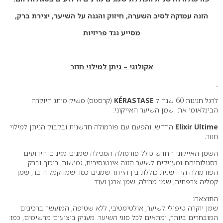
הזנה עמוקה לסיב השערה, חיזוק והגנה על השיער, יצירת ברק,
מסייע נגד פריזיות
אקולוגי – ניתן למילוי חוזר
לרגל חגיגות 60 שנה ל
KÉRASTASE
(קרסטס) משיק מותג היוקרה
הבינלאומי את שמן השיער האייקוני:
Elixir Ultime
החדש, והפעם עם פורמולה חדשנית ובקבוק הניתן למילוי
חוזר.
השמן האייקוני החדש כולל פורמולה המכילה שמנים מזינים הידועים
בסגולותיהם ומעניקים לשיער הזנה אינטנסיבית, גמישות, ריכוך וברק.
הפורמולה החדשנית כוללת בין הייתר שמנים כמו: שמן קמליה בר, שמן
קמליה צרפתית, שמן מרולה, שמן ארגן ועוד.
התוצאה:
שמן יוקרה טיפולי לשיער, אולטימטיבי, ללא שטיפה, המועשר ברכיבים
המובחרים ביותר, ומתאים לכל סוגי השיער. מעניק ביצועים מרשימים, כמו: