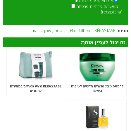
אני מאשר/ת קבלת דיוור
מאשר/ת מדיניות פרטיות
[recaptcha]
תגיות:
KÉRASTASE
,
Elixir Ultime
,
קרסטס
,
שמן לשיער
זה יכול לעניין אותך:
קרסטס מציג מוצרים חדשים לטיפוח
KERASTASE מציע מארזים במחירים
השיער
מיוחדים