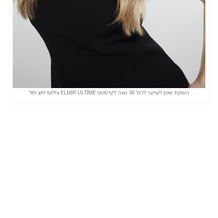
השקת שמן לשיער לרגל 60 שנה לקרסטס ELIXIR ULTIME צילום יחצ חול