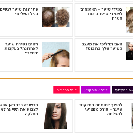
צמידי שיער – המומחים
פתרונות שיער לנשים
לצמידי שיער ברמת
בגיל השלישי
השרון
האם תחליפי את מעצב
חווים נשירת שיער
השיער שלך ברובוט?
לאחרונה? בעקבות
‘המצב’?
יפור מקצועי
קורס איפור קבוע
קורס תסרוקות
להפוך למומחה החלקות
הבשורה כבר כאן אפש
שיער – קורס מקצועי
לצבוע את השיער לאח
להצלחה
החלקה