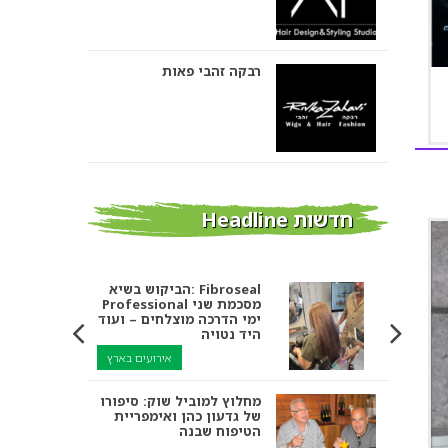
רבקה זהבי פאות
אבי ביטון – עיצוב שיער
חדשות Headline
הביקוש בשיא: Fibroseal
אורטל אדרי עיצוב שיער
Professional מסכמת שני
ימי הדרכה מוצלחים – ועוד
היד נטויה
אירועים בארץ
מחלוץ למוביל שוק: סיפורו
מספרות בירושלים ומעלה
של גדעון כהן ואימפריית
אדומים
הטיפוח שבנה