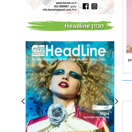
מגזין Headline
פן