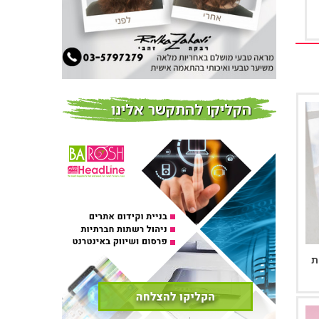
חדשות
פרוברי PROBERRY מוצרי
שיער מבוססי גוג’י ברי
חדש על המדף
הקליקו להתקשר אלינו
Fibroseal Professional
כובשת את השטח עם יום
הדרכה מוצלח נוסף
אירועים בארץ
ת