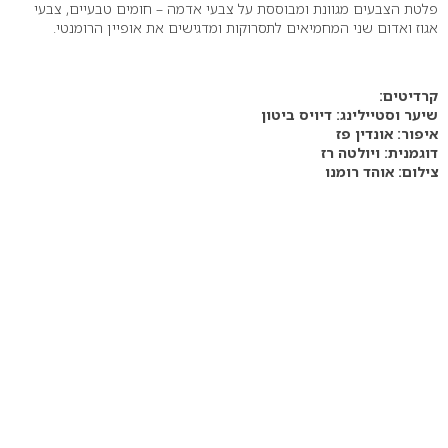
פלטת הצבעים מגוונת ומבוססת על צבעי אדמה – חומים טבעיים, צבעי
אגוז ואדום שני המחמיאים לתסרוקות ומדגישים את אופיין הרומנטי.
קרדיטים:
שיער וסטיילינג: דיויס ביטון
איפור: אונדין פז
דוגמנית: ויולטה רז
צילום: אוהד רומנו