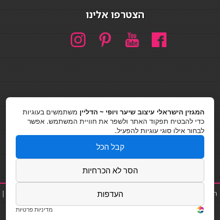
הצטרפו אלינו
חיפוש
המגזין הישראלי עיצוב שיער ויופי ~ הדליין
משתמשים בעוגיות
חיפוש
כדי להבטיח תפקוד האתר ולשפר את חוויית המשתמש. אפשר
לבחור אילו סוגי עוגיות להפעיל.
כסאות בר
קבל הכל
מדיניות פרטיות
הסר לא הכרחיות
תוספת שיער
|
נייל סטודיו
|
תוספות שיער
|
שפים פרטיים
|
קוסמטיקאית
|
העדפות
פאות
|
קורס בניית ציפורניים
|
כסאות בר|
Powered by Barosh Ltd.
מדיניות פרטיות
Designed by
Barosh Ltd 2012