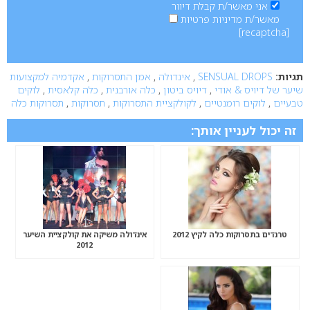
אני מאשר/ת קבלת דיוור
מאשר/ת מדיניות פרטיות
[recaptcha]
תגיות:
SENSUAL DROPS
,
אינדולה
,
אמן התסרוקות
,
אקדמיה למקצועות
שיער של דיויס & אודי
,
דיויס ביטון
,
כלה אורבנית
,
כלה קלאסית
,
לוקים
טבעיים
,
לוקים רומנטיים
,
לקולקציית התסרוקות
,
תסרוקות
,
תסרוקות כלה
זה יכול לעניין אותך:
טרנדים בתסרוקות כלה לקיץ 2012
אינדולה משיקה את קולקציית השיער
2012