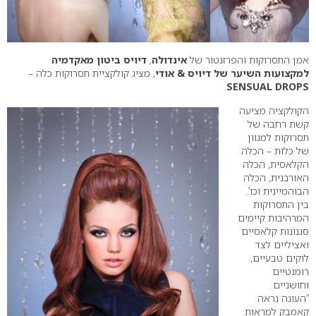
אמן התסרוקות והפרזנטור של
אינדולה
,
דיויס ביטון מאקדמיה
למקצועות השיער של דיויס & אודי
, מציג קולקציית תסרוקות כלה –
.
SENSUAL DROPS
הקולקציה מציעה
קשת רחבה של
תסרוקות למגוון
של כלות – הכלה
הקלאסית, הכלה
האורבנית, הכלה
הבוהמיינית וכו’.
בין התסרוקות
המרהיבות קיימים
סגנונות קלאסיים
ואציליים לצד
לוקים טבעיים,
רומנטיים
וחושניים.
“העונה נראה
קאמבק למראות