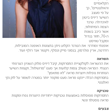
הקלאסיים
והאלגנטיים”, כך
על פי מעצב
השיער דיויס ביטון
לאינדולה. טרנד
הצמה המיתולוגי,
אשר כיכב בשנות
ה-70, חוזר בגדול
ומקבל טוויסט
אופנתי ומודרני. את הטרנד הקלוע ניתן בתצוגות האופנה המובילות,
רודרטה, ארין פת’רסון, בנסוני מייק ונסלף, ויקטור אנד רולף ועוד.
השראה
את ההשראה לקולקציית התסרוקות, קיבל דיויס מלוק השניון הצרפתי
הנצחי. המראה משלב צמות קלועות אך מעט “מרושלות”, וקצוות השיער
הנותרות נופלות ויוצרות מראה “לא מתאמץ”.
בתסרוקות הכלה יינקט מראה מעט מוקפד יותר במטרה לשמור על לוק נקי
ואלגנטי.
טכניקה
התסרוקות מפוסלות באמצעות טכניקות ייחודיות היוצרות נפח ומקנות
מראה נוסטלגי ונשי.
צבעים