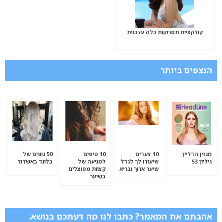
קולקציית תסרוקות כלה עדכנית
הנצפים ביותר
מגזין הדליין
10 צעדים
10 טיפים
50 גוונים של
גיליון 53
שיעזרו לך לגדל
למניעה של
בלונד באשדוד
שיער ארוך ובריא
קצוות מפוצלים
בשיער
אהבתם את המאמר? כתבו לנו מה דעתכם בנושא.