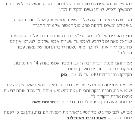
להפעיל את המספרה בסיוע האגודה למלחמה בסרטן ונעשה ככל שבכוחנו
להמשיך ולסייע לאותן נשים הזקוקות לכך.
”
הפריצה נמצאת בבדיקה של הרשויות המתאימות, אבל החולות בסרטן
באיכילוב ימשיכו ליהנות מהטיפול המסור של צוות החברה.
מבית החולים איכילוב נמסר כי “מדובר בפאות שנתרמו על ידי מחלימות.
שווי כל פאה יכול להגיע לאלפי עד עשרות אלפי שקלים. לצערנו, אין לנו
מידע מי לקח אותן, להיכן, ומתי. נשמח לקבל תרומה של פאות עבור
החולות”.
אמיר זהבי מנכ”ל חברת רבקה זהבי הסביר אמש בערוץ 14 את נסיבות
המקרה לפרטיו בתוכנית חשבון פתוח.
הקליקו וצפו בדקות 5:40 עד 12:05 –
כאן
אם את מחלימה ממחלה קשה ויש ברשותך פאה רפואית אשר אין לה עוד
שימוש בה, חברת רבקה זהבי תשמח להשמיש אותה ולהעמיד אותה לרשות
אישה אחרת הזקוקה לה.
לתרומת פאה ניתן לפנות לחברת רבקה זהבי:
תרומת פאה
אם יש לכם מידע שיכול לסייע לאתר את הפאות הגנובות, ניתן גם כן לפנות
לחברת זהבי –
פאות נגנבו מאיכילוב