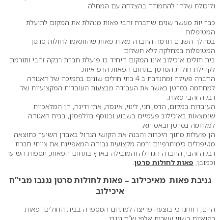
וליכולת שלהן להתמודד בהצלחה עם המחלה.
כבר יות מעשר שנים שחברת זהבי פאות מנהלת את המקום לתועלת
המטופלות.
במהלך השנים תרמה החברה מאות פאות שהותאמו לחולות סרטן
המטופלות במחלקה ללא תשלום.
בית חולים איכילוב אינו המקום היחיד בו פועלת חברת רבקה זהבי ותורמת
לקהילת חולות הסרטן בתחום הפאות הרפואיות.
החברה פעילה ומתנדבת ב 4 בתי חולים שונים בתמיכה של האגודה
למחחמה בסרטן כאשר את העבודה מבצעות העובדות המקצועיות של
רבקה זהבי פאות.
העובדות במקום, הדס, חני, לינוי, אינסה, אתי ודינה, הן המלאכיות
שנמצאות באיכילוב פעמיים בשבוע ובנוסף בוולפסון, בבית האגודה
למלחמה בסרטן ובאסותא.
הן פועלות מתוך היכרות והבנה את הקושי הגדול באבדן השיער כתוצאה
מטיפולים כימותרפיים ורמה מקצועית גבוהה המאפיינת את צוותי חברת
רבקה זהבי, החברה הגדולה והמובילה בארץ בתחום הפאות, תספות השיער
וכמובן,
פאות לחולות סרטן
.
גניבת פאות מאיכילוב – פאות לחולות סרטן נגנבו מבי”ח
איכילוב
היום, דווחנו כי בוצעה פריצה למתחם המספרה בבית החולים ופאות
רפואיות בשווי עשרות אלפי ש”ח נגנבו.