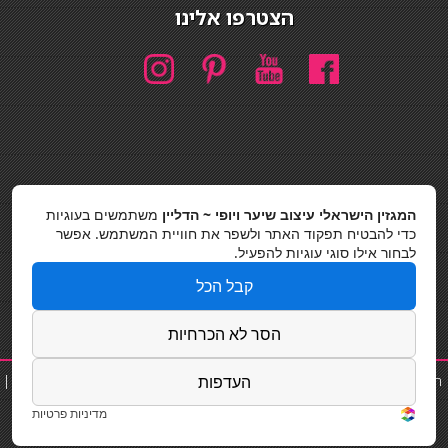
הצטרפו אלינו
חיפוש
המגזין הישראלי עיצוב שיער ויופי ~ הדליין
משתמשים בעוגיות
חיפוש
כדי להבטיח תפקוד האתר ולשפר את חוויית המשתמש. אפשר
לבחור אילו סוגי עוגיות להפעיל.
כסאות בר
קבל הכל
מדיניות פרטיות
הסר לא הכרחיות
העדפות
תוספת שיער
|
נייל סטודיו
|
תוספות שיער
|
שפים פרטיים
|
קוסמטיקאית
|
פאות
|
קורס בניית ציפורניים
|
כסאות בר|
Powered by Barosh Ltd.
מדיניות פרטיות
Designed by
Barosh Ltd 2012