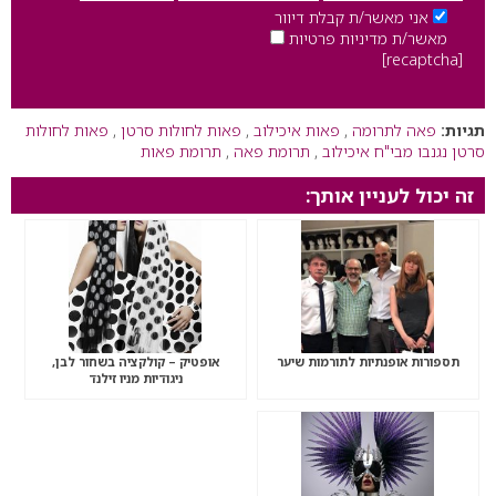
אני מאשר/ת קבלת דיוור
מאשר/ת מדיניות פרטיות
[recaptcha]
תגיות:
פאה לתרומה
,
פאות איכילוב
,
פאות לחולות סרטן
,
פאות לחולות
סרטן נגנבו מבי"ח איכילוב
,
תרומת פאה
,
תרומת פאות
זה יכול לעניין אותך:
תספורות אופנתיות לתורמות שיער
אופטיק – קולקציה בשחור לבן,
ניגודיות מניו זילנד