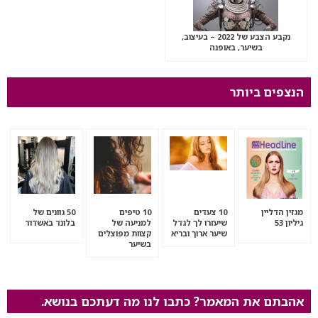
נקבע הצבע של 2022 – בעיצוב,
בשיער, באופנה
הנצפים ביותר
מגזין הדליין
10 צעדים
10 טיפים
50 גוונים של
גיליון 53
שיעזרו לך לגדל
למניעה של
בלונד באשדוד
שיער ארוך ובריא
קצוות מפוצלים
בשיער
אהבתם את המאמר? כתבו לנו מה דעתכם בנושא.