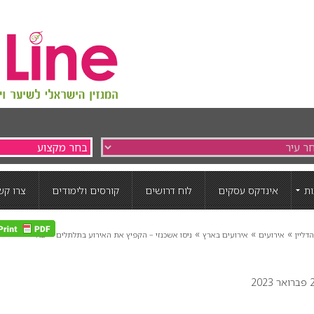
ת
אינדקס עסקים
לוח דרושים
קורסים ולימודים
צרו קש
»
»
»
»
דליין
אירועים
אירועים בארץ
ניסו אשכנזי – הקפיץ את האירוע בתלתלים
N2