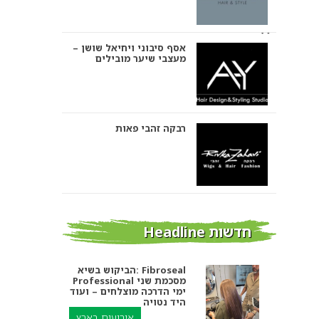
אסף סיבוני ויחיאל שושן –
מעצבי שיער מובילים
רבקה זהבי פאות
אבי ביטון – עיצוב שיער
חדשות Headline
הביקוש בשיא: Fibroseal
Professional מסכמת שני
אורטל אדרי עיצוב שיער
ימי הדרכה מוצלחים – ועוד
היד נטויה
אירועים בארץ