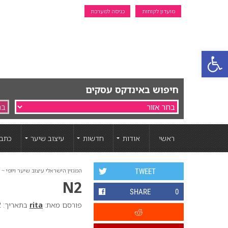
מועדון לקוחות
כניסה למערכת
פתח סרגל נגישות
חיפוש באינדקס עסקים
ראשי
אודות
חדשות
עיצוב שיער
כתבו
המגזין הישראלי עיצוב שיער ויופי ~ ה
TWEET
N2
SHARE
0
פורסם מאת:
rita
בתאריך: 2 פברואר 2023