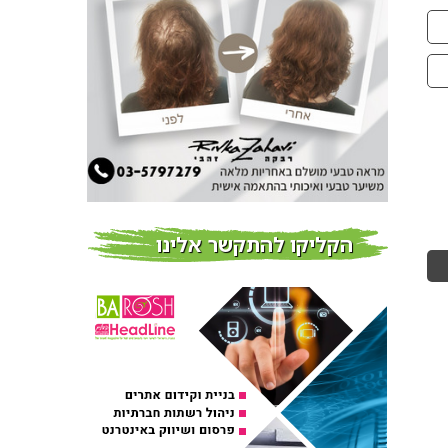
חדשות
צמידי שיער – המומחים
לצמידי שיער ברמת השרון
חדשות
פרוברי PROBERRY מוצרי
שיער מבוססי גוג’י ברי
חדש על המדף
הקליקו להתקשר אלינו
Fibroseal Professional
כובשת את השטח עם יום
הדרכה מוצלח נוסף
אירועים בארץ