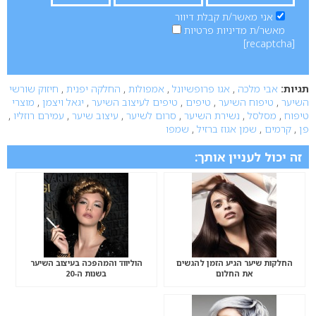
אני מאשר/ת קבלת דיוור
מאשר/ת מדיניות פרטיות
[recaptcha]
תגיות:
אבי מלכה
,
אגו פרופשיונל
,
אמפולות
,
החלקה יפנית
,
חיזוק שורשי
השיער
,
טיפוח השיער
,
טיפים
,
טיפים לעיצוב השיער
,
יגאל ויצמן
,
מוצרי
טיפוח
,
מסלסל
,
נשירת השיער
,
סרום לשיער
,
עיצוב שיער
,
עמירם רוזליו
,
פן
,
קרמים
,
שמן אגוז ברזיל
,
שמפו
זה יכול לעניין אותך:
החלקות שיער הגיע הזמן להגשים
הוליווד והמהפכה בעיצוב השיער
את החלום
בשנות ה-20