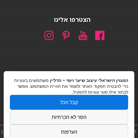
הצטרפו אלינו
חיפוש
המגזין הישראלי עיצוב שיער ויופי ~ הדליין
משתמשים בעוגיות
חיפוש
כדי להבטיח תפקוד האתר ולשפר את חוויית המשתמש. אפשר
לבחור אילו סוגי עוגיות להפעיל.
כסאות בר
קבל הכל
מדיניות פרטיות
הסר לא הכרחיות
העדפות
תוספת שיער
|
נייל סטודיו
|
תוספות שיער
|
שפים פרטיים
|
קוסמטיקאית
|
פאות
|
קורס בניית ציפורניים
|
כסאות בר|
Powered by Barosh Ltd.