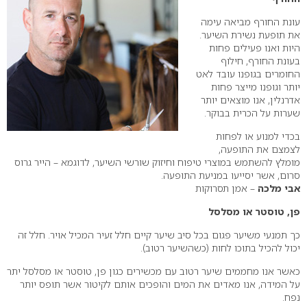
עונת החורף מביאה עימה
את תופעת נשירת השיער.
היות ואנו פעילים פחות
בעונת החורף, חילוף
החומרים בגופנו עובד לאט
יותר וגופנו מייצר פחות
אדרנלין, אנו מוצאים יותר
שערות על הכרית בבוקר.
בכדי למנוע או לפחות
לצמצם את התופעה,
מומלץ להשתמש במוצרי טיפוח וחיזוק שורשי השיער, לדוגמא – הייר גרוס
סרום, אשר יסייעו במניעת התופעה.
אבי מלכה
– אמן תסרוקות
פן, טוסטר או מסלסל
כך תמנעי משיער פגום בכל סיב שיער קיים חלל זעיר המכיל אויר. חלל זה
יכול להכיל בתוכו לחות (כשהשיער רטוב).
כאשר אנו מחממים שיער רטוב עם מכשירים כגון פן, טוסטר או מסלסל יתר
על המידה, אנו מאדים את המים והופכים אותם לקיטור אשר תופס יותר
נפח.