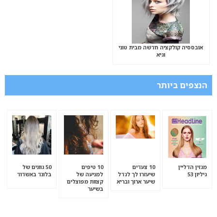
אובססיה קולקציה חדשה מבית טוני
וגיא
הנצפים ביותר
מגזין הדליין
10 צעדים
10 טיפים
50 גוונים של
גיליון 53
שיעזרו לך לגדל
למניעה של
בלונד באשדוד
שיער ארוך ובריא
קצוות מפוצלים
בשיער