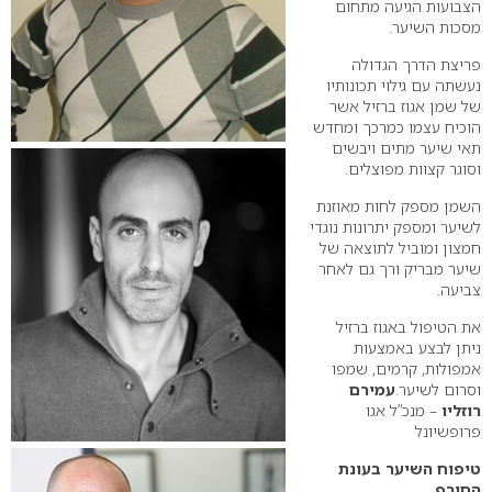
הצבועות הגיעה מתחום
מסכות השיער.
פריצת הדרך הגדולה
נעשתה עם גילוי תכונותיו
של שמן אגוז ברזיל אשר
הוכיח עצמו כמרכך ומחדש
תאי שיער מתים ויבשים
וסוגר קצוות מפוצלים.
השמן מספק לחות מאוזנת
לשיער ומספק יתרונות נוגדי
חמצון ומוביל לתוצאה של
שיער מבריק ורך גם לאחר
צביעה.
את הטיפול באגוז ברזיל
ניתן לבצע באמצעות
אמפולות, קרמים, שמפו
וסרום לשיער.
עמירם
רוזליו
– מנכ”ל אגו
פרופשיונל
טיפוח השיער בעונת
החורף