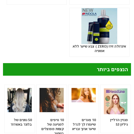
אינדולה זירו (ZERO ) צבע שיער ללא
אמוניה
הנצפים ביותר
מגזין הדליין
10 צעדים
10 טיפים
50 גוונים של
גיליון 53
שיעזרו לך לגדל
למניעה של
בלונד באשדוד
שיער ארוך ובריא
קצוות מפוצלים
בשיער