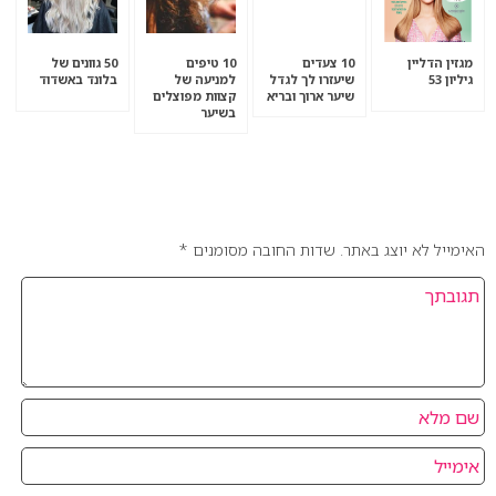
מגזין הדליין
10 צעדים
10 טיפים
50 גוונים של
גיליון 53
שיעזרו לך לגדל
למניעה של
בלונד באשדוד
שיער ארוך ובריא
קצוות מפוצלים
בשיער
אהבתם את המאמר? כתבו לנו מה דעתכם בנושא.
האימייל לא יוצג באתר.
שדות החובה מסומנים
*