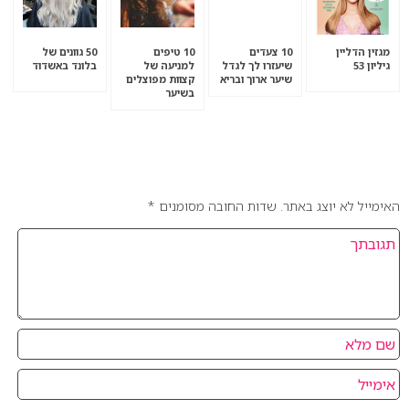
מגזין הדליין
10 צעדים
10 טיפים
50 גוונים של
גיליון 53
שיעזרו לך לגדל
למניעה של
בלונד באשדוד
שיער ארוך ובריא
קצוות מפוצלים
בשיער
אהבתם את המאמר? כתבו לנו מה דעתכם בנושא.
האימייל לא יוצג באתר.
שדות החובה מסומנים
*