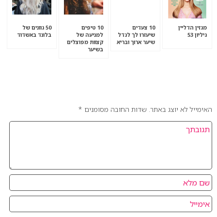
מגזין הדליין
10 צעדים
10 טיפים
50 גוונים של
גיליון 53
שיעזרו לך לגדל
למניעה של
בלונד באשדוד
שיער ארוך ובריא
קצוות מפוצלים
בשיער
אהבתם את המאמר? כתבו לנו מה דעתכם בנושא.
האימייל לא יוצג באתר.
שדות החובה מסומנים
*