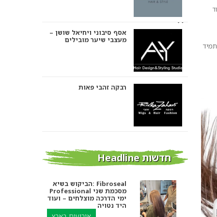
חד
אסף סיבוני ויחיאל שושן –
מעצבי שיער מובילים
תמיד
רבקה זהבי פאות
אבי ביטון – עיצוב שיער
חדשות Headline
הביקוש בשיא: Fibroseal
Professional מסכמת שני
אורטל אדרי עיצוב שיער
ימי הדרכה מוצלחים – ועוד
היד נטויה
אירועים בארץ