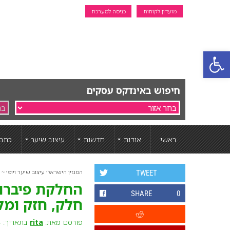
מועדון לקוחות
כניסה למערכת
פתח סרגל נגישות
חיפוש באינדקס עסקים
ראשי
אודות
חדשות
עיצוב שיער
כתבו
המגזין הישראלי עיצוב שיער ויופי ~ ה
TWEET
החלקת פיברו
SHARE
0
חלק, חזק ומל
פורסם מאת:
rita
בתאריך: 4 מאי 2025