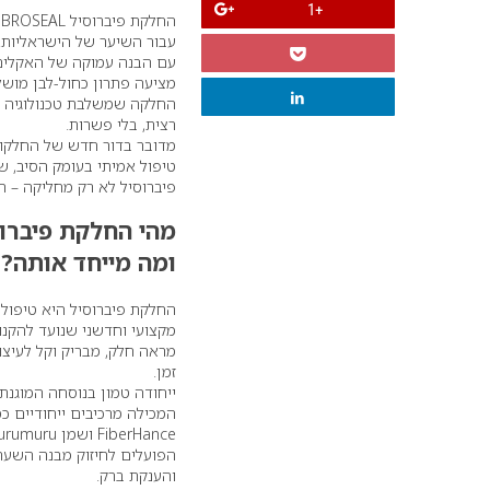
+1
עבור השיער של הישראליות.
עם הבנה עמוקה של האקלים ה
מציעה פתרון כחול-לבן מושל
החלקה שמשלבת טכנולוגיה מ
רצית, בלי פשרות.
מדובר בדור חדש של החלקות
טיפול אמיתי בעומק הסיב, ש
פיברוסיל לא רק מחליקה – ה
מהי החלקת פיברו
ומה מייחד אותה
?
החלקת פיברוסיל היא טיפול 
מקצועי וחדשני שנועד להקנו
מראה חלק, מבריק וקל לעיצו
זמן.
ייחודה טמון בנוסחה המוגנת
המכילה מרכיבים ייחודיים כמ
הפועלים לחיזוק מבנה השער
והענקת ברק.