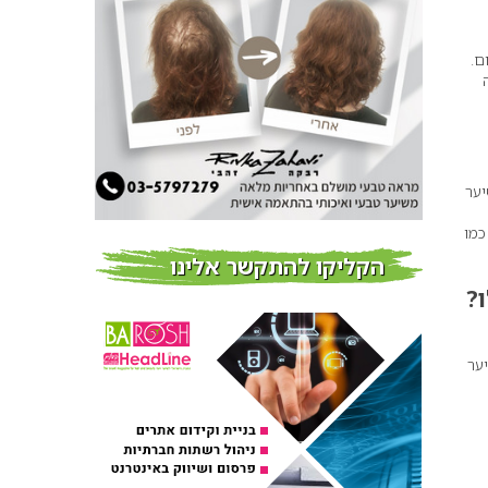
חדשות
צמידי שיער – המומחים
ם.
לצמידי שיער ברמת השרון
חדשות
פרוברי PROBERRY מוצרי
יער
שיער מבוססי גוג’י ברי
כמו
חדש על המדף
הקליקו להתקשר אלינו
?
Fibroseal Professional
כובשת את השטח עם יום
הדרכה מוצלח נוסף
ער
אירועים בארץ