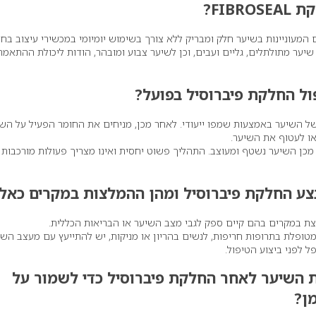
FIBR
?
המעוניינות בשיער חלק ומבריק ללא צורך בשימוש יומיומי במכשירי עיצוב בחו
 שיער מתולתלים, גליים ועבים, וכן לשיער צבוע ומובהר, הודות ליכולת ההתאמה
ל החלקת פיברוסיל בפועל
?
 של השיער באמצעות שמפו ייעודי. לאחר מכן, מניחים את החומר הפעיל על הש
או לעטוף את השיער.
 מכן השיער נשטף ומעוצב. התהליך פשוט יחסית ואינו מצריך פעולות מורכבות 
צע החלקת פיברוסיל ומהן ההמלצות במקרים כאלו
צת במקרים בהם קיים ספק לגבי מצב השיער או הבריאות הכללית.
ופלת בתרופות חריפות, לנשים בהריון או מניקות, יש להתייעץ עם מעצב השי
 לפני ביצוע הטיפול.
ת השיער לאחר החלקת פיברוסיל כדי לשמור על
ן
?