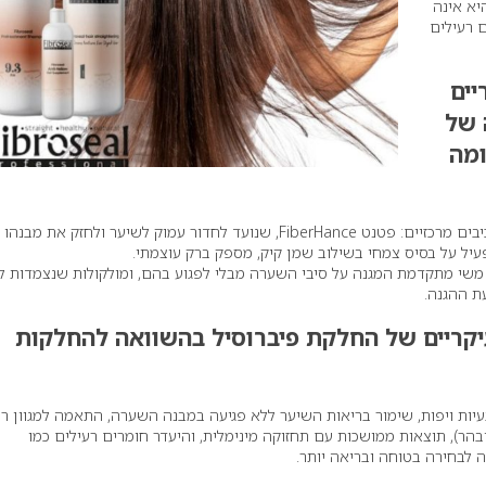
יא אינה
 רעילים
יים
 של
ומה
הפורמולה מכילה מספר מרכיבים מרכזיים: פטנט FiberHance, שנועד לחדור עמוק לשיער ולחזק את 
 משי מתקדמת המגנה על סיבי השערה מבלי לפגוע בהם, ומולקולות שנצמדות ל
ת ההגנה.
יקריים של החלקת פיברוסיל בהשוואה להחלקות
עיות ויפות, שימור בריאות השיער ללא פגיעה במבנה השערה, התאמה למגוון ר
ובהר), תוצאות ממושכות עם תחזוקה מינימלית, והיעדר חומרים רעילים כמו
 לבחירה בטוחה ובריאה יותר.