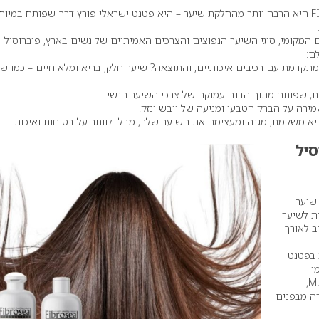
החלקת פיברוסיל FIBROSEAL היא הרבה יותר מהחלקת שיער – היא פטנט ישראלי פורץ דרך שפותח במיו
מקומי, סוגי השיער הנפוצים והצרכים האמיתיים של נשים בארץ, פיברוסיל
ם:
תקדמת עם רכיבים איכותיים, והתוצאה? שיער חלק, בריא ומלא חיים – כמו ש
, שפותח מתוך הבנה עמוקה של צרכי השיער הנשי:
מירה על הברק הטבעי ומניעה של יובש ונזק.
יא משקמת, מגנה ומעצימה את השיער שלך, מבלי לוותר על בטיחות ואיכות
סיל
שיער
ת לשיער
ב לאורך
 בפטנט
ו
FiberHance ושמן Murumuru,
ה מבפנים