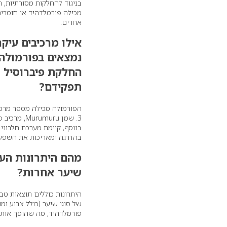
בניגוד להחלקות מסורתיות, ה
מכילה פורמלדהיד או חומרים
אחרים.
אילו מרכיבים עיקר
נמצאים בפורמולה
החלקת פיברוסיל 
תפקידם
?
3. שמן Murumuru, מרכיב פעיל על בסיס צמחי בשילוב שמן קיק, מספק ברק עוצמתי.
בנוסף, קיימת מערכת חלבוני
בהדרגה ומאריכות את השפע
מהם היתרונות הע
שיער אחרות
?
היתרונות כוללים תוצאות טב
של סוגי שיער (כולל צבוע ומ
פורמלדהיד, מה שהופך אותה