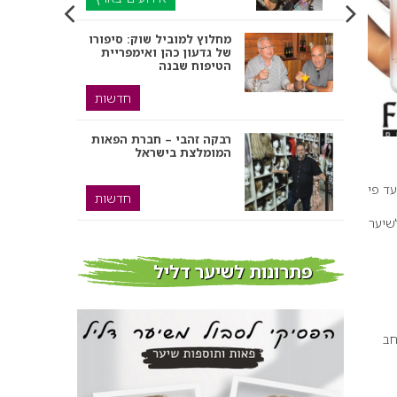
מחלוץ למוביל שוק: סיפורו
של גדעון כהן ואימפריית
מספרות בירושלים ומעלה
הטיפוח שבנה
אדומים
חדשות
רבקה זהבי – חברת הפאות
המומלצת בישראל
טיפולי קוסמטיקה ויופי
מבנהו עד פי
חדשות
שיער
החלקת פיברוסיל היא
ההחלקה שחיכית לה –
החלקות שיער בצפון
לשיער חלק, חזק ומלא
פתרונות לשיער דליל
חיים
חדש על המדף
חב
יצירתיות מתפרצת
מאוסטרליה