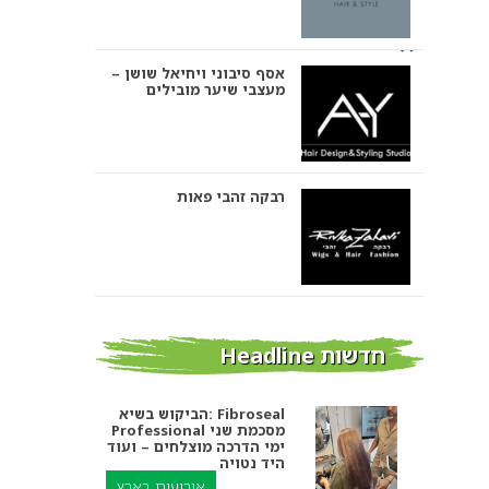
אסף סיבוני ויחיאל שושן –
מעצבי שיער מובילים
רבקה זהבי פאות
אבי ביטון – עיצוב שיער
חדשות Headline
הביקוש בשיא: Fibroseal
Professional מסכמת שני
אורטל אדרי עיצוב שיער
ימי הדרכה מוצלחים – ועוד
היד נטויה
אירועים בארץ