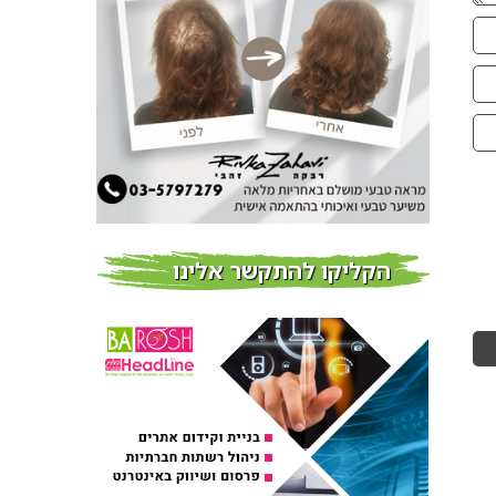
חדשות
צמידי שיער – המומחים
לצמידי שיער ברמת השרון
חדשות
פרוברי PROBERRY מוצרי
שיער מבוססי גוג’י ברי
חדש על המדף
הקליקו להתקשר אלינו
Fibroseal Professional
כובשת את השטח עם יום
הדרכה מוצלח נוסף
אירועים בארץ