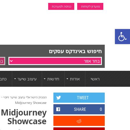
מועדון לקוחות
כניסה למערכת
פתח סרגל נגישות
חיפוש באינדקס עסקים
ראשי
אודות
חדשות
עיצוב שיער
כתבו
המגזין הישראלי עיצוב שיער ויופי ~ ה
TWEET
Midjourney Showcase
9 Midjourney
SHARE
0
Showcase