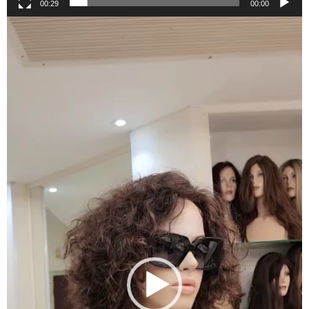
00:29
00:00
נגן
וידאו