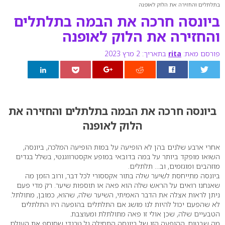
בתלתלים והחזירה את הלוק לאופנה
ביונסה חרכה את הבמה בתלתלים
והחזירה את הלוק לאופנה
פורסם מאת:
rita
בתאריך: 2 מרץ 2023
0
ביונסה חרכה את הבמה בתלתלים והחזירה את
הלוק לאופנה
אחרי ארבע שלנים בהן לא הופיעה על במות הופיעה המלכה, ביונסה,
השואו מופקד ביותר על במה בדובאי במופע אקסטרווגנטי, בשלל בגדים
מוזהבים ומוגזמים, וב… תלתלים.
ביונסה מתייחסת לשיער שלה בתור אקססורי לכל דבר, ורוב הזמן מה
שאנחנו רואים על הראש שלה הוא פאה או תוספות שיער. רק מדי פעם
ניתן לראות אצלה את הדבר האמיתי, השיער שלה, שהוא, כמובן, מתולתל.
לא שהפעם יכול להיות לנו מושג אם התלתלים בהופעה היו התלתלים
הטבעיים שלה, שכן אולי זו פאה מתולתלת ומעוצבת.
מה שבטוח, ההופעה הזו של ביונסה התחילה גל טרנדי שסוחף את העולם