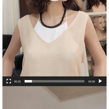
00:25
00:00
נגן
וידאו