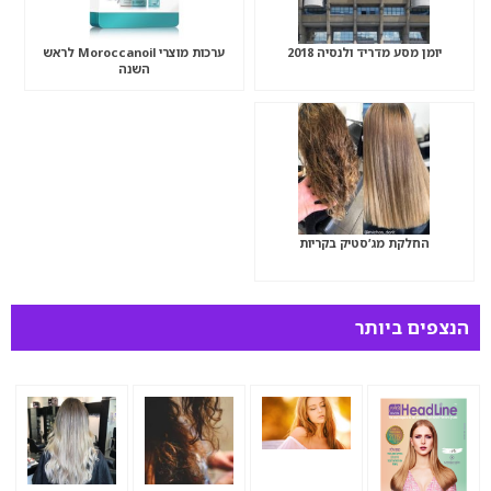
יומן מסע מדריד ולנסיה 2018
ערכות מוצרי Moroccanoil לראש
השנה
החלקת מג’סטיק בקריות
הנצפים ביותר