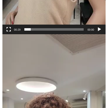
00:29
00:00
נגן
וידאו