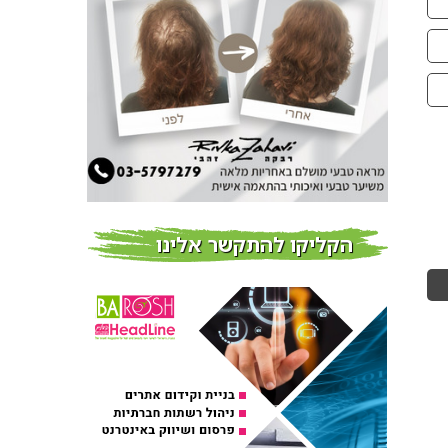
חדשות
צמידי שיער – המומחים
לצמידי שיער ברמת השרון
חדשות
פרוברי PROBERRY מוצרי
שיער מבוססי גוג’י ברי
חדש על המדף
הקליקו להתקשר אלינו
Fibroseal Professional
כובשת את השטח עם יום
הדרכה מוצלח נוסף
אירועים בארץ