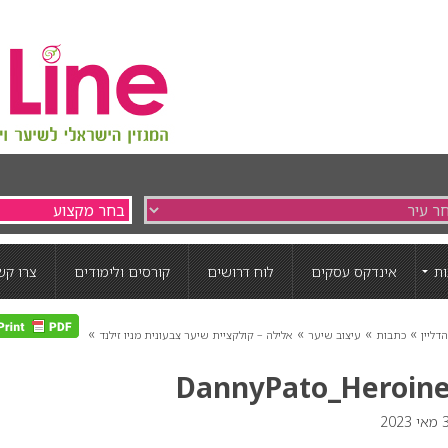
ת
אינדקס עסקים
לוח דרושים
קורסים ולימודים
צרו קש
»
»
»
»
דליין
כתבות
עיצוב שיער
אלילה – קולקציית שיער צבעונית מניו זילנד
DannyPato_Heroin