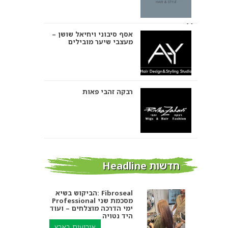
אסף סיבוני ויחיאל שושן –
מעצבי שיער מובילים
רבקה זהבי פאות
אבי ביטון – עיצוב שיער
חדשות Headline
הביקוש בשיא: Fibroseal
Professional מסכמת שני
אורטל אדרי עיצוב שיער
ימי הדרכה מוצלחים – ועוד
היד נטויה
אירועים בארץ