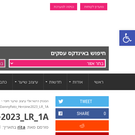
מועדון לקוחות
כניסה למערכת
פתח סרגל נגישות
חיפוש באינדקס עסקים
ראשי
אודות
חדשות
עיצוב שיער
כתבו
המגזין הישראלי עיצוב שיער ויופי ~ ה
TWEET
DannyPato_Heroine2023_LR_1A
e2023_LR_1A
SHARE
0
פורסם מאת:
rita
בתאריך: 3 מאי 2023