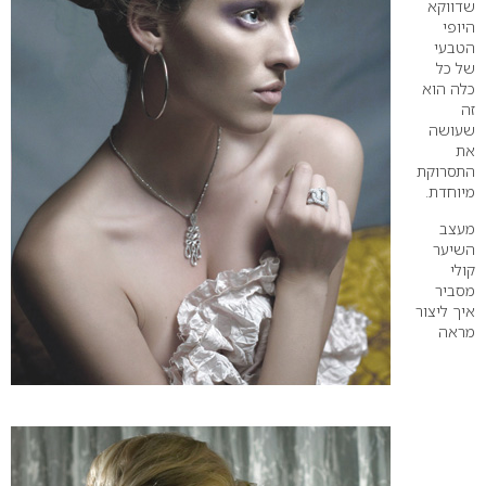
שדווקא
היופי
הטבעי
של כל
כלה הוא
זה
שעושה
את
התסרוקת
מיוחדת.
מעצב
השיער
קולי
מסביר
איך ליצור
מראה