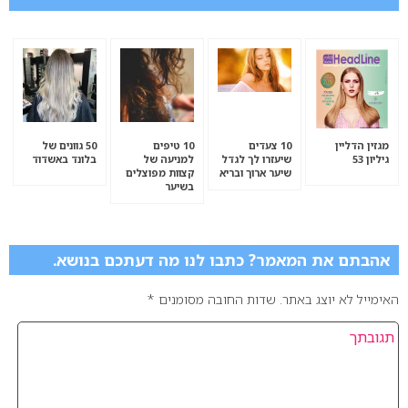
מגזין הדליין
10 צעדים
10 טיפים
50 גוונים של
גיליון 53
שיעזרו לך לגדל
למניעה של
בלונד באשדוד
שיער ארוך ובריא
קצוות מפוצלים
בשיער
אהבתם את המאמר? כתבו לנו מה דעתכם בנושא.
האימייל לא יוצג באתר.
שדות החובה מסומנים
*