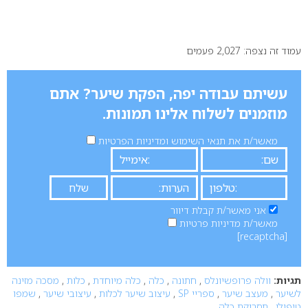
עמוד זה נצפה: 2,027 פעמים
עשיתם עבודה יפה, הפקת שיער? אתם
מוזמנים לשלוח אלינו תמונות.
מאשר/ת את תנאי השימוש ומדיניות הפרטיות
אני מאשר/ת קבלת דיוור
מאשר/ת מדיניות פרטיות
[recaptcha]
תגיות:
וולה פרופשיונלס
,
חתונה
,
כלה
,
כלה מיוחדת
,
כלות
,
מסכה מזינה
לשיער
,
מעצב שיער
,
ספריי SP
,
עיצוב שיער לכלות
,
עיצובי שיער
,
שמפו
טיפולי
,
תסרוקת כלה