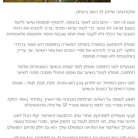
אלטרנטיבי שייתן לך המון ביטחון:
מעט זה יותר – היום נהוג לאפר בהגזמה, להוסיף תוספות שיער וליצור
בעצם מראה לא טבעי. כדי ליצור מראה מיוחד, צריך להוציא את היופי
הטבעי של הכלה ולא לקבור אותו תחת שכבות איפור ותוספות מלאכותיות.
מומלץ להתחשב בתאורה באולם: התאורה בחתונות היא מאוד בהירה
וחזקה. לכן צריך להדגיש את תוויי הפנים ואת גווני השיער, אך עדיין
באלגנטיות ולא מצורה מוגזמת.
שבועיים לפני החתונה מומלץ לגזור קצוות ובמשך השבועיים שלפני
החתונה, מומלץ לטפל בשיער עם שמפו טיפולי ומסכה מזינה לשיער.
לפני היום המיוחל, יש לחדש צבע ו/או גוונים. לנוח, לנוח, לנוח – מנוחה
טובה רואים על הפנים ובשיער.
חשוב לשמור על השיער מהלחות הגבוהה של הארץ, במיוחד באזור החוף,
בעזרת ספריי נוגד לחות כדוגמת ספריי SP של וולה פרופשיונלס.
קבעי שעתיים לתסרוקת, אחרי שלב ההלבשה והאיפור. קחי הכול לאט,
תיהני מכל שלב, תני לכולם לטפל בך ולפנק אותך, תזכרי שהכול נעשה
בשבילך ושליצור את המראה המושלם שלך הוא גם חלק מהיום המושלם.
עשי סקר שוק ומצאי את המקום המתאים לך או לחילופין, אם את לא