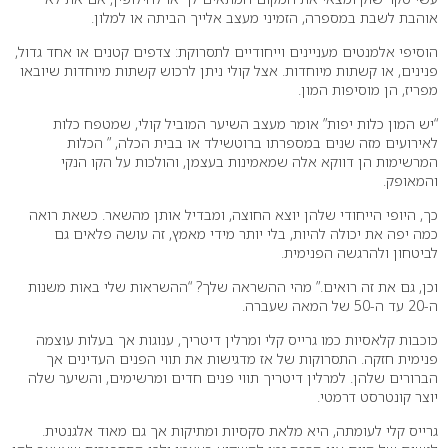
אוהבת לשבת במספרה, הזמיני מעצב אלייך הביתה או למלון.
הוסיפי אלמנטים מעניינים וייחודיים לתסרוקת: צדפים קטנים או אחד גדול,
פנינים, או קשתות מיוחדות. אצל קולי ניתן לרכוש קשתות מיוחדות שיובאו
מפריז, הן מוסיפות המון.
“יש המון כלות יפות” אומר מעצב השיער המוביל קולי, שמטפח כלות
לאירועים מזה שנים במספרתו ברוטשילד או בבית הכלה, ” הכלות
המרשימות הן דווקא אלה שמאמינות בעצמן, והולכות על הקו הנקי
והמאופק.
כך, היופי הייחודי שלהן יוצא החוצה, ומבדיל אותן מהשאר. כשאת רואה
כמה יפה את יכולה להיות, בלי יותר מידי מאמץ, זה עושה פלאים גם
לביטחון ולהרגשה הפנימית.
וכן, גם את זה רואים.” מהי ההשראה שלך? “ההשראות שלי באות משנות
ה-20 עד ה-50 של המאה שעברה.
כוכבות קלאסיות כמו גרייס קלי ומרלין דיטריך, ענוגות אך בעלות עוצמה
פנימית חזקה. התסרוקות של אז מדגישות את תווי הפנים העדינים אך
הברורים שלהן. למרלין דיטריך תווי פנים חדים ומרשימים, והשיער שלה
יוצר קונטרסט דרמטי.
גרייס קלי לעומתה, היא מלאת סקסיות ומתיקות אך גם מאוד אלגנטית.