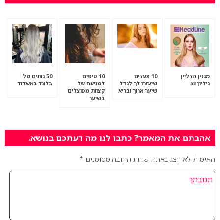
מגזין הדליין
10 צעדים
10 טיפים
50 גוונים של
גיליון 53
שיעזרו לך לגדל
למניעה של
בלונד באשדוד
שיער ארוך ובריא
קצוות מפוצלים
בשיער
אהבתם את המאמר? כתבו לנו מה דעתכם בנושא.
האימייל לא יוצג באתר.
שדות החובה מסומנים
*