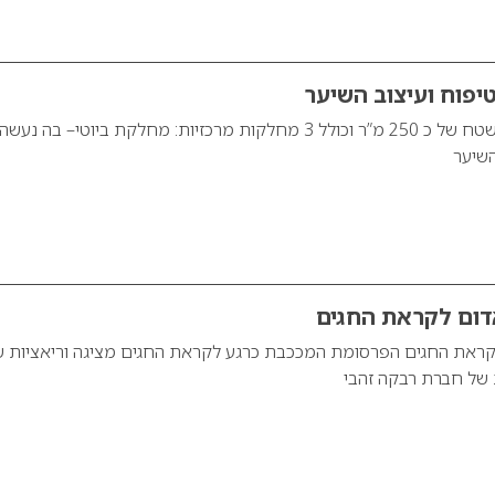
פוח ועיצוב השיער
המתחם משתרע על שטח של כ 250 מ”ר וכולל 3 מחלקות מרכזיות: מחלקת ביוטי– בה נעשה
השיער
דום לקראת החגים
לקראת החגים הפרסומת המככבת כרגע לקראת החגים מציגה וריאציות ש
 של חברת רבקה זהבי