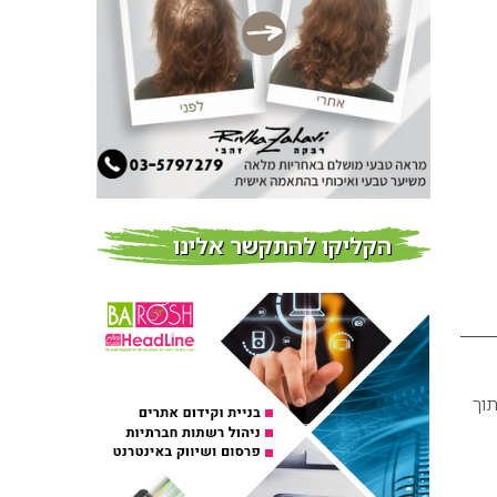
צמידי שיער – המומחים
לצמידי שיער ברמת השרון
חדשות
פרוברי PROBERRY מוצרי
שיער מבוססי גוג’י ברי
חדש על המדף
הקליקו להתקשר אלינו
Fibroseal Professional
כובשת את השטח עם יום
הדרכה מוצלח נוסף
אירועים בארץ
תוך