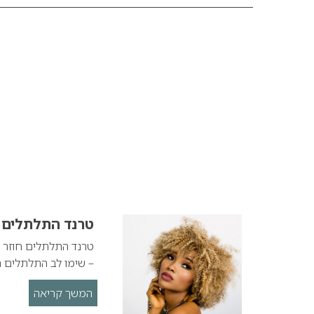
טרנד התלתלים חוז
– שימו לב התלתלים ח
המשך קריאה