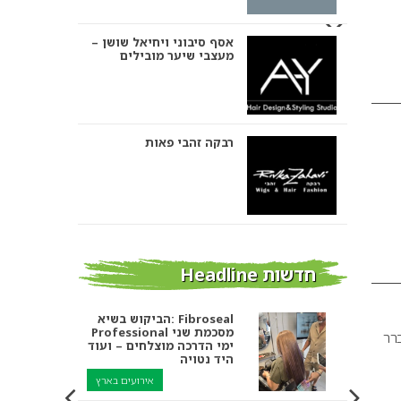
אסף סיבוני ויחיאל שושן –
מעצבי שיער מובילים
רבקה זהבי פאות
אבי ביטון – עיצוב שיער
חדשות Headline
הביקוש בשיא: Fibroseal
Professional מסכמת שני
רר
אורטל אדרי עיצוב שיער
ימי הדרכה מוצלחים – ועוד
היד נטויה
אירועים בארץ