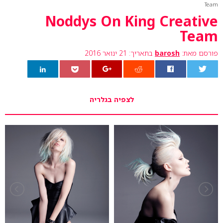
Team
Noddys On King Creative
Team
פורסם מאת:
barosh
בתאריך: 21 ינואר 2016
0
לצפיה בגלריה