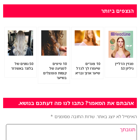
הנצפים ביותר
מגזין הדליין
10 צעדים
10 טיפים
50 גוונים של
גיליון 53
שיעזרו לך לגדל
למניעה של
בלונד באשדוד
שיער ארוך ובריא
קצוות מפוצלים
בשיער
אהבתם את המאמר? כתבו לנו מה דעתכם בנושא.
האימייל לא יוצג באתר.
שדות החובה מסומנים
*