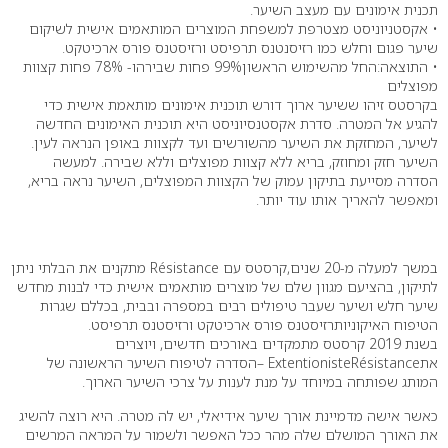
תכנית אימונים עם מעצב השיער.
• אקסטניוניסט מצטרפת למשפחת המוצרים המותאמים אישית לשיקום
שיער פגום וחלש כמו רזיסנטנס תרפיסט ורזיסטנס פורס ארכיטקט.
• התוצאה:החל מהשימוש הראשון99% פחות שבירהו- 78% פחות קצוות
מפוצלים
בקרסטס זיהו ששיער ארוך דורש תוכנית אימונים מותאמת אישית כדי
להגיע אל המטרה. סדרת אקסטנסיוניסט היא תוכנית האימונים החדשה
לשיער, המחזקת את השיער מהשורשים ועד לקצוות באופן הנראה לעין.
השיער חזק ומחוזק, בריא ללא קצוות מפוצלים וללא שבירה. למעשה
הסדרה מסייעת בתיקון עמוק של הקצוות המפוצלים, השיער נראה בריא,
ומאפשר להאריך אותו עוד יותר.
במשך למעלה מ-20 שנים,קרסטס עם Résistance מתקנים את הבלתי ניתן
לתיקון, בהציעם מגוון שלם של מוצרים מותאמים אישית כדי לבנות מחדש
שיער חלש ושיער שעבר טיפולים רבים במספרה ובבית, בכללם שגרות
הטיפוח האיקוניותרזיסטנס פורס ארכיטקט ורזיסטנס תרפיסט.
בשנת 2019 קרסטס מתמקדים באורכים חדשים, ויוצרים
אתExtentionisteRésistance –הסדרה לטיפוח השיער הראשונה של
המותג שפותחה במיוחד על מנת לענות על צרכי השיער הארוך.
כאשר אישה מדמיינת אורך שיער אידיאלי, יש לה מטרה. היא רוצה להשיג
את האורך המושלם שלה מהר ככל האפשר ולשמור על המראה המרשים