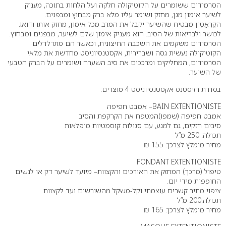
הסרמידים ששומרים על הקוטיקולה חלקה ועל הלחות בתוכה, מעניק
לשיער אימון מגן, מחזק ושומר עליו מלא ברק מבחוץ ומבפנים.
הקְרֵאַטִין מבטיח שהשיער יקבל את המרב מכל אימון, מחזק אותו ודואג
לכושר ולבריאות של הסיב. הוא מעניק אימון שלם לשיער, מבפנים ומבחוץ.
הסרמידים משקמים את השכבה החיצונית, וכאשר הם מתדלדלים
הקוטיקולה נעשית גסה ושברירית, אקסטנסיוניסט מחדשת את מלאי
הסרמידים, המחליקים ומרככים את סיב השערה ושומרים על הברק הטבעי
של השיער.
בסדרת רזיסטנס אקסטנסיוניסט 4 מוצרים:
BAIN EXTENTIONISTE– אמבט חפיפה
אמבט חפיפה (שמפו)המטפח את הקרקפת והסיב
סיבים חזקים, גם למגע, עם סגולות קוסמטיות מופלאות
תכולה: 250 מ”ל
מחיר מומלץ לצרכן: 155 ₪
FONDANT EXTENTIONISTE
טיפול (מרכך) המחזק את האורכים והקצוות– מיועד לשיער דק או לנשים
החופפות מידי יום.
ציפוי מתיר קשרים עוצמתי וקל-משקל מהשורשים ועד לקצוות
תכולה:200 מ”ל
מחיר מומלץ לצרכן: 165 ₪