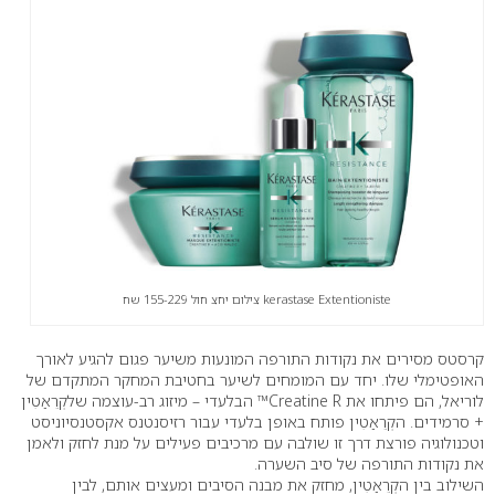
kerastase Extentioniste צילום יחצ חול 155-229 שח
קרסטס מסירים את נקודות התורפה המונעות משיער פגום להגיע לאורך
האופטימלי שלו. יחד עם המומחים לשיער בחטיבת המחקר המתקדם של
לוריאל, הם פיתחו את Creatine R™ הבלעדי – מיזוג רב-עוצמה שלקְרֵאַטִין
+ סרמידים. הקְרֵאַטִין פותח באופן בלעדי עבור רזיסנטנס אקסטנסיוניסט
וטכנולוגיה פורצת דרך זו שולבה עם מרכיבים פעילים על מנת לחזק ולאמן
את נקודות התורפה של סיב השערה.
השילוב בין הקְרֵאַטִין, מחזק את מבנה הסיבים ומעצים אותם, לבין