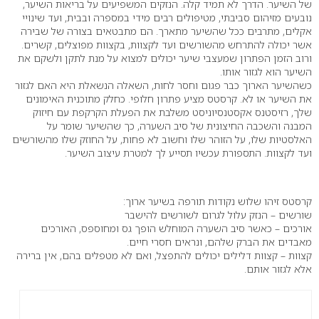
של השיער. הדרך לא תמיד קלה. הנזקים המשפיעים על בריאות השיער,
נובעים מזיהום סביבתי, מטיפולים רבים מידי במספרה ובבית, ועד שינויי
אקלים, מתרבים ככל שהשיער מתארך. הם מתבטאים בצורה של שבירה
אשר יכולה להתרחש מהשורשים ועד לקצוות, בקצוות מפוצלים, קשרים.
ורוב הזמן הפתרון שמעצבי שיער יכולים למצוא על מנת לתקן ולשקם את
השיער הוא לגזור אותו.
כשהשיער הארוך כבר פגום וחסר לחות, השאלה הנשאלת היא האם לגזור
את השיער או לא. קרסטס מציע פתרון חלופי. כחלק מתוכנית האימונים
שלך, רזיסטנס אקסטנסיוניסט משלבת את הפעלת הקרקפת עם חיזוק
המבנה והשכבה החיצונית של סיב השערה, כך שהשיער שומר על
האלסטיות שלו, על הזוהר שלו וחשוב לא פחות, על החוזק שלו מהשורשים
ועד לקצוות. התספורת עכשיו תסייע לך למטרת עיצוב השיער.
קרסטס זיהו שלוש נקודות תורפה בשיער ארוך:
שורשים – הנזק עלול לגרום לשורשים להישבר
אורכים – כאשר סיב השערה המוחלש הופך גס ומחוספס, האורכים
מאבדים את הברק שלהם, ונראים חסרי חיים.
קצוות – קצוות דלילים יכולים להתפצל, ואם לא מטפלים בהם, אין ברירה
אלא לגזור אותם.