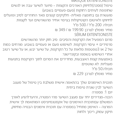
MASQUE EXTENTIONISTE
טיפול (מסכה)לחיזוק האורכים והקצוות – מיועד לשיער עבה או לנשים
שחופפת לעיתים רחוקות (פעם-פעמיים בשבוע)
מועשרת גם בחומצה מאלית- חלקיקים קטנים מאד החודרים לסיב ופועלים
לחיזוקו ולאיטום הקוטיקולות בציפוי אחיד מהשורשים ועד לקצוות.
תכולה: 200 מ”ל / 500 מ”ל
מחיר מומלץ לצרכן: 199.90 ₪ / 349 ₪
SÉRUM EXTENTIONISTE
סרום המפעיל את הקרקפת והסיבים. סיב חזק יותר מהשורשים.
סרמידים + עיסוי הקרקפת. לשימוש פעם או פעמיים בשבוע. מורחים כמות
של 2 או 3טפטפות מלאות על כל הקרקפת, על שיער יבש, או על שיער רטוב
אחרי השימוש בשמפו ובקונדישנר.
באמצעות קצות האצבעות, מחדירים את הסרום לתוך הקרקפת בתנועות
מעגליות. לא שוטפים.
תכולה:50 מ”ל
מחיר מומלץ לצרכן: 229 ₪
תוכנית האימונים שלך בהתאמה אישית משלבת בין טיפול של מעצב
השיער לבין שגרת טיפוח ביתית
יום 1: מספרה
הכנה–מגדירים יחד עם מעצב השיער מהי המטרה, והיעדלהגיע לאורך
המושלם עםתוכנית האימונים של אקסטנסיוניסט המותאמת לך אישית.
המרצה – האימון מתחיל במספרה עם תוכנית אימונים הבנויה מחיזוק,
תיקון עמוק, ריכוך ולחות: