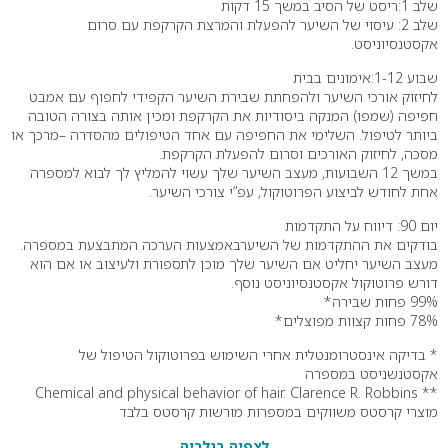
שלב 1:ריסט של הסיב במשך 15 דקות
שלב 2: עיסוי של השיער להפעלת והמרצת הקרקפת עם סרום
אקסטנסיוניסט.
שבוע 1-12:אימונים בבית
לחיזוק אורכי השיער ולהפחתת שבירת השיער הקפידי לחפוף עם אמבט
חפיפה (שמפו) המנקה ביסודיות את הקרקפת ומכין אותה בצורה הטובה
ביותר לטיפול. השלימי את החפיפה עם אחד הטיפולים מהסדרה –מרכך או
מסכה, לחיזוק האורכים וסרום להפעלת הקרקפת.
במשך 12 השבועות, מעצב השיער שלך עשוי להמליץ לך לבוא למספרה
אחת לחודש לביצוע הפרוטוקול, עפ”י צורכי השיער.
יום 90: דיווח על התקדמות
בודקים את ההתקדמות של השיערבאמצעות הערכה המתבצעת במספרה.
מעצב השיער יחליט אם השיער שלך מוכן לתספורת ולעיצוב או אם הוא
דורש פרוטוקול אקסטנסיוניסט נוסף.
99% פחות שבירה*
78% פחות קצוות מפוצלים*
* בדיקה אינסטרומנטלית אחרי השימוש בפרוטוקול הטיפול של
אקסטנשניסט במספרה
** Chemical and physical behavior of hair. Clarence R. Robbins
מוצרי קרסטס משווקים במספרות מורשות קרסטס בלבד
לצפיה בגלריה