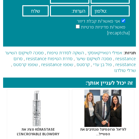
אני מאשר/ת קבלת דיוור
מאשר/ת מדיניות פרטיות
[recaptcha]
תגיות:
אמילי רטאייקאוסקי
,
השקה לסדרת טיפוח
,
מסכה לשיקום השיער
resistance
,
מסכה לשיקום שיער
,
סדרת הטיפוח resistance
,
סרום
resistance
,
פול בן עדי
,
קרסטס
,
שמפו resistance
,
שמפו קרסטס
,
שרלי טולדנו
זה יכול לעניין אותך:
לוריאל פרופסיונל מכתיבים את
KÉRASTASE מציג את
הסטייל…
L’INCROYABLE BLOWDRY