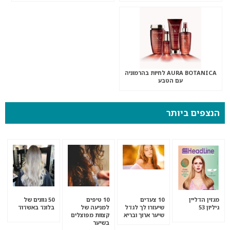
AURA BOTANICA לחיות בהרמוניה
עם הטבע
הנצפים ביותר
מגזין הדליין
10 צעדים
10 טיפים
50 גוונים של
גיליון 53
שיעזרו לך לגדל
למניעה של
בלונד באשדוד
שיער ארוך ובריא
קצוות מפוצלים
בשיער