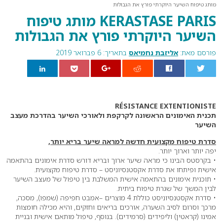
מותג טיפוח השיער היוקרתי פורץ את הגבולות
KERASTASE PARIS מותג טיפוח
השיער היוקרתי פורץ את הגבולות
פורסם מאת:
אליזבת נחמיאס
בתאריך: 6 פברואר 2019
0
RÉSISTANCE EXTENTIONISTE
תכנית האימונים הראשונה לקרקפת ולאורכי השיער בהדרכת מעצב
השיער
סדרת טיפוח מקצועית חדשה למראה שיער בריא יותר,
יפה יותר וארוך יותר.
• בקרסטס הבינו כי מראה שיער ארוך ובריא דורש סדרת אימונים בהתאמה
אישית ופיתחו את סדרת אקסטנסיוניסט – סדרת טיפוח מקצועית.
• תוכנית אימונים בהתאמה אישית המשלבת בין טיפול של מעצב השיער
לבין המשך של שגרת טיפוח ביתית.
• סדרת אקסטנסיוניסט כוללת 4 מוצרים –אמבט חפיפה (שמפו), מסכה,
מרכך וסרום לסיב השערה, אורכים בריאים וחזקים, והיא מכילה חומצות
אמינו (קראטין) וליפידים (סרמידים). בנוסף, טיפול מותאם אישית ובניית