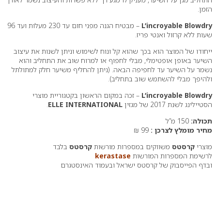
הזמן.
L’incroyable Blowdry
– מבטיח הגנה מפני חום עד 230 מעלות ועד 96
שעות ללא קרזול ואנטי פריז.
ייחודו של המוצר הוא בכך שהוא קל ונוח לשימוש וניתן לשנות את עיצוב
השיער באופן אופטימלי, מבלי לחפוף או למרוח שוב את התחליב והוא
נשמר על השיער עד לחפיפה הבאה. (ניתן להחליף משיער חלק למתולתל
ולהיפך מבלי להשתמש שוב בתחליב).
L’incroyable Blowdry
– זכה במקום הראשון בקטגוריית מוצרי
הסטיילינג לשנת 2017 של מגזין
ELLE INTERNATIONAL
.
תכולה:
150 מ”ל
מחיר מומלץ לצרכן :
99 ₪
מוצרי
קרסטס
משווקים במספרות מורשות
קרסטס
בלבד
לרשימת המספרות המורשות
kerastase
ובדף הפייסבוק של קרסטס ישראל ובעמוד האינסטגרם