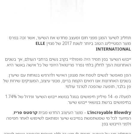
תחליב לשיער המגן מפני חום ומעצב מחדש את השיער, אשר זכה בפרס
מוצר הסטיילינג הטוב ביותר לשנת 2017 של מגזין
ELLE
INTERNATIONAL
ייבוש השיער בפן תמיד היה פופולרי בקרב נשים ברחבי העולם, אך בשנים
האחרונות הפך לחלק בלתי נפרד מריטואל היופי של כל אישה באשר היא.
הפן מאפשר לנשים לטפח את סגנונן האישי ולהרגיש בטוחות עם שיערן.
בשנים האחרונות אנו רואים הקמת ברים, מכוני עיצוב, המעניקים שירות של
פן בלבד, תופעה שהפכה לטרנד עולמי.
למעלה מ- 14 מיליון חיפושים בגוגל בנושא ייבוש השיער וגידול של 1.74%
בחיפושים ברשת בנושאי ייבוש שיער.
L’incroyable Blowdry
– מוצר העיצוב החדש מבית
קרסטס פריז
,
המיועד לכל מי שמשתמשת במייבש שיער ומותאם לשימוש לאחר חפיפה
ולפני הייבוש בפן.
התחליב מגן על השיער, מעניק לו מגע רך ללא פשרות והעיצוב נשמר לאורך