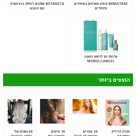
KERASTASE מציע מארזים במחירים
AURA BOTANICA לחיות בהרמוניה
מיוחדים
עם הטבע
ערכות חג לראש השנה
MOROCCANOIL
הנצפים ביותר
מגזין הדליין
10 צעדים
10 טיפים
50 גוונים של
גיליון 53
שיעזרו לך לגדל
למניעה של
בלונד באשדוד