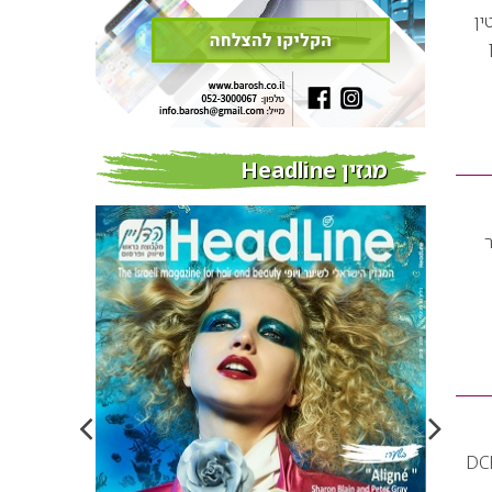
ין
מגזין Headline
ר
רוע היה סמי דניאל מנכ”ל ובעלים של, DChair