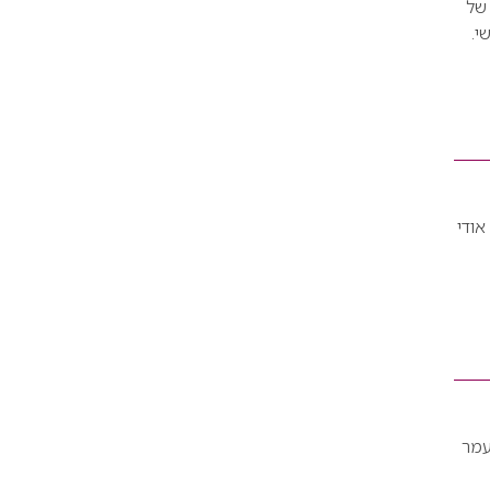
 של
י.
אודי
עמר