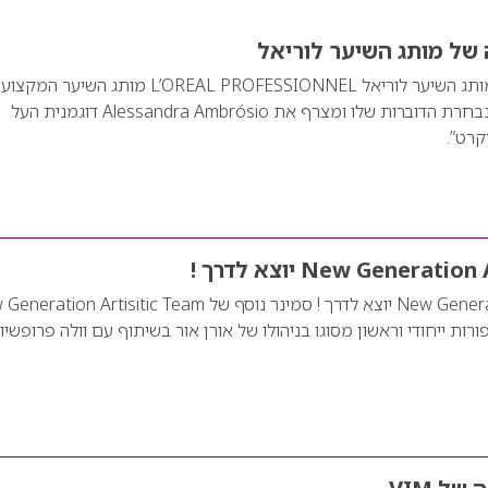
של מותג השיער לוריאל
הדוברת החדשה של מותג השיער לוריאל L’OREAL PROFESSIONNEL מותג השי
1 בעולם, מרחיב את נבחרת הדוברות שלו ומצרף את Alessandra Ambrósio דוגמנית העל
קרט”.
New Generat יוצא לדרך !
New Generation Artisitic Team יוצא לדרך ! סמינר נוסף של ion Artisitic Team
ורות ייחודי וראשון מסוגו בניהולו של אורן אור בשיתוף עם וולה פרופשיו