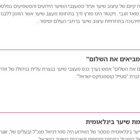
 קיום של עיצוב שיער אחד ממעצבי השיער הידועים והמשפיעים בפלסט
ואד זוגבי . ויקטור הינו פורץ דרך בתחומו מעצב שיער אשר הוזמן ללבנון
זיה,זכה בתחרויות עיצוב שיער ברחבי העולם וסיפור…
מביאים את השלום”
 את השלום” אמש נערך כנס מעצבי שיער בנצרת עלית בניהולו של זוהי
חברת “סטייל קוסמטיקס ישראל” .
ת שיער בינלאומית
סמי דניאל מעצמת שיער בינלאומית מסמר של האי
יאל המוביל בתחום תוספות והארכות השיער בישראל.