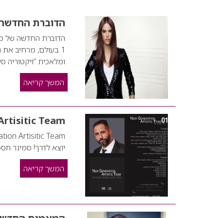
הדוברת החדשה 
ומלאכית “ויקטוריה סי
המשך קריאה
ion Artisitic Team
יוצא לדרך! סמינר תספ
המשך קריאה