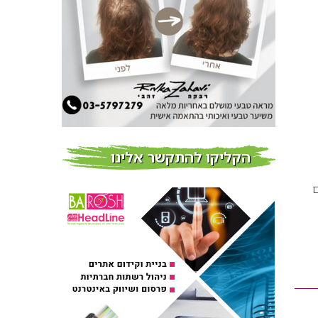
צמידי שיער – המומחים
לצמידי שיער ברמת השרון
חדשות
פרוברי PROBERRY מוצרי
שיער מבוססי גוג’י ברי
חדש על המדף
הקליקו להתקשר אלינו
Fibroseal Professional
כובשת את השטח עם יום
ם
הדרכה מוצלח נוסף
אירועים בארץ