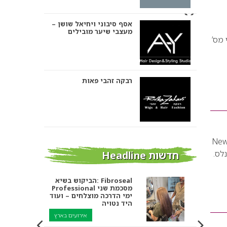
אסף סיבוני ויחיאל שושן –
מעצבי שיער מובילים
ער המקצועי מס’
רבקה זהבי פאות
אבי ביטון – עיצוב שיער
New Generat
נלס.
חדשות Headline
הביקוש בשיא: Fibroseal
Professional מסכמת שני
אורטל אדרי עיצוב שיער
ימי הדרכה מוצלחים – ועוד
היד נטויה
אירועים בארץ