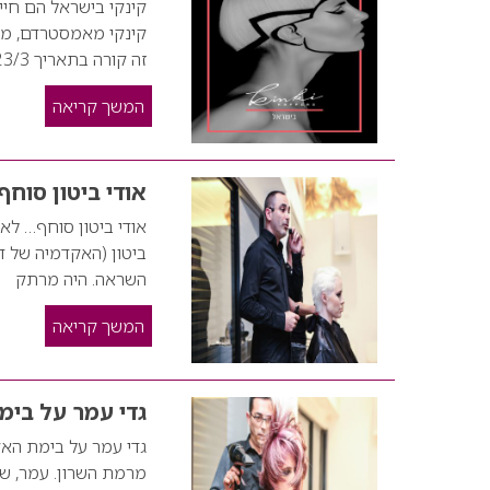
קינקי בישראל הם חיים
קינקי מאמסטרדם, מתא
זה קורה בתאריך 22-23/3 ומספר המקומות מוגבל ! פרטים נוספים והרשמה: 03-5331555
המשך קריאה
אודי ביטון סוח
אודי ביטון סוחף… לא
ביטון (האקדמיה של די
השראה. היה מרתק
המשך קריאה
גדי עמר על בימ
גדי עמר על בימת האק
מרמת השרון. עמר, שב