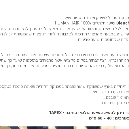
תג המוביל לשיווק וייצור תוספות שיער
Bleac
שיער תלתלים 100% HUMAN HAIR
מידי לכל הנשים שחולמות על שיער ארוך ומלא מבלי להמתין לצמיחה הטבעית 
 שופע מגיעה מהרצון להידמות לכוכבות הוליווד הנוצצות שהמשותף לכולן הו
פדת של תוספות שיער טבעיות.
נפוצות עם זאת, ישנם סוגים רבים של תוספות ושיטות חיבור שונות כדי לקבל
זוהר ובריא ,רצוי לבחור במקום מקצועי אשר מתמחים בתוספות שיער כך שת
הטבעי שלך, ככל שהתוספות הנבחרות תהיינה טבעיות ואיכותיות יותר, כך תיה
היחידה בארץ שמשווקת שיער מובהר בטכניקה ייחודית שאינה פוגמת בטקסט
מרות שעבר תהליך של:
“האומן” שבכם…
כל גוון שתבחרו….
תן להשיג כשיער גולמי ובחיבורי TAPEX
40 – 60 ס”מ