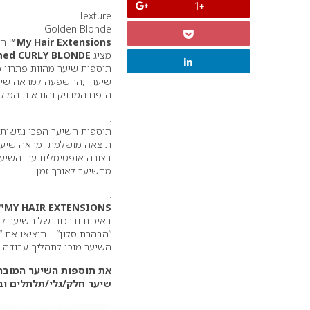
+1
Texture
Golden Blonde
My Hair Extensions™
המו
מציג
hed CURLY BLONDE
תוספות שיער מהוות פתרון 
שיערן ,ההשפעה למראה שיער
הנפח המדויק והנראות המוק
.
תוספות השיער הפכו נגישות ו
תוצאה מושלמת ומראה שיער 
בצורה אופטימלית עם השיער 
מהשיער לאורך זמן.
.
MY HAIR EXTENSIONS™
באיכות וברכות של השיער ל
“הבהרת סלון” – תוציאו את 
השיער מוכן לתהליך עבודה ל
את תוספות השיער המובהר ני
שיער חלק/גלי/תלתלים ובאורכים : 