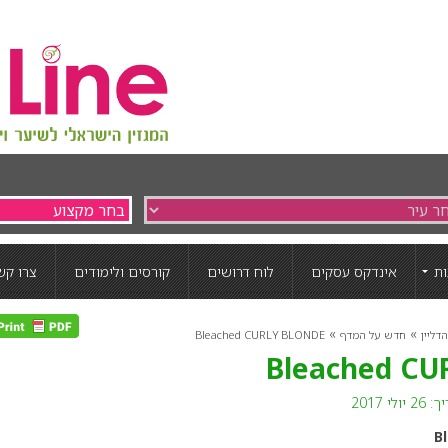
ת
אינדקס עסקים
לוח דרושים
קורסים ולימודים
צרו קש
»
»
דליין
חדש על המדף
Bleached CURLY BLONDE
Bleached CU
לי 2017
B