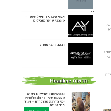
אסף סיבוני ויחיאל שושן –
מעצבי שיער מובילים
של
א
רבקה זהבי פאות
שתלב
ני
אבי ביטון – עיצוב שיער
ורה
חדשות Headline
הביקוש בשיא: Fibroseal
Professional מסכמת שני
אורטל אדרי עיצוב שיער
ימי הדרכה מוצלחים – ועוד
היד נטויה
אירועים בארץ