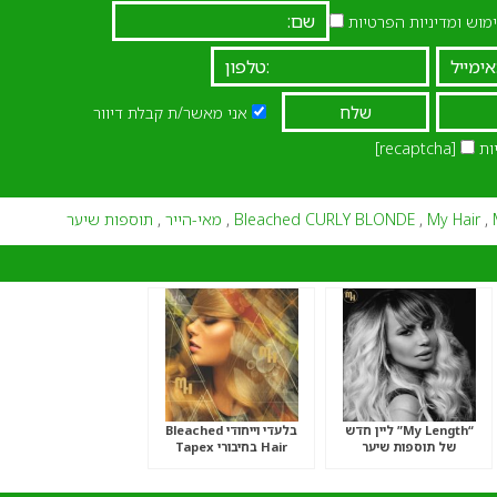
וש ומדיניות הפרטיות
אני מאשר/ת קבלת דיוור
ות
[recaptcha]
,
My Hair
,
Bleached CURLY BLONDE
,
מאי-הייר
,
תוספות שיער
“My Length” ליין חדש
בלעדי וייחודי Bleached
של תוספות שיער
Hair בחיבורי Tapex