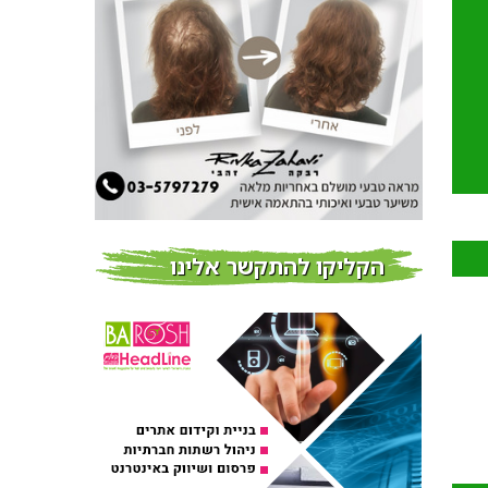
חדשות
צמידי שיער – המומחים
לצמידי שיער ברמת השרון
חדשות
פרוברי PROBERRY מוצרי
שיער מבוססי גוג’י ברי
חדש על המדף
הקליקו להתקשר אלינו
Fibroseal Professional
כובשת את השטח עם יום
הדרכה מוצלח נוסף
אירועים בארץ