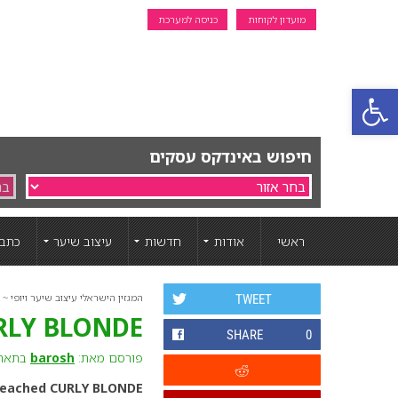
מועדון לקוחות
כניסה למערכת
פתח סרגל נגישות
חיפוש באינדקס עסקים
ראשי
אודות
חדשות
עיצוב שיער
כתבו
המגזין הישראלי עיצוב שיער ויופי ~ ה
TWEET
RLY BLONDE
SHARE
0
פורסם מאת:
barosh
בתאריך: 26 יו
leached CURLY BLONDE