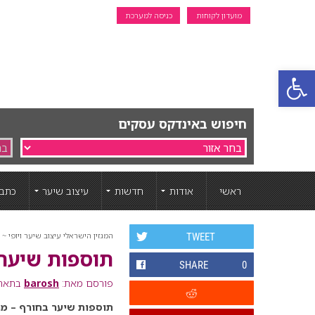
מועדון לקוחות
כניסה למערכת
פתח סרגל נגישות
חיפוש באינדקס עסקים
ראשי
אודות
חדשות
עיצוב שיער
כתבו
המגזין הישראלי עיצוב שיער ויופי ~ ה
TWEET
תוספות שיער
SHARE
0
פורסם מאת:
barosh
בתאריך: 13 נוב
תוספות שיער בחורף – מ