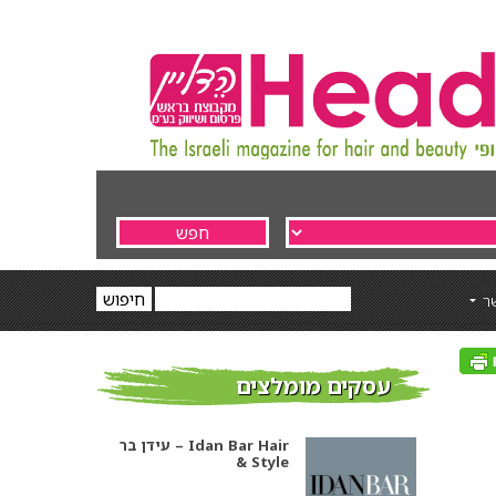
ר
עידן בר – Idan Bar Hair
& Style
עסקים מומלצים
אסף סיבוני ויחיאל שושן –