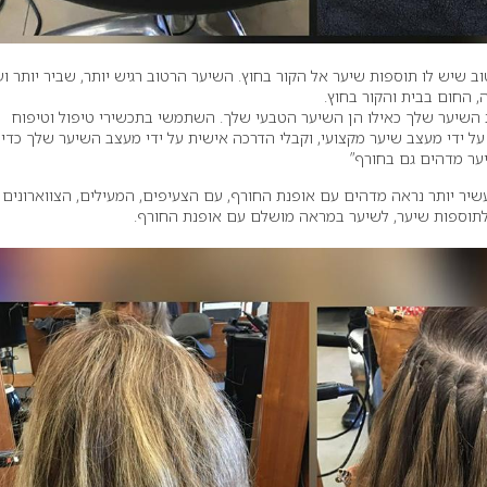
 שיש לו תוספות שיער אל הקור בחוץ. השיער הרטוב רגיש יותר, שביר יותר וע
 החום בבית והקור בחוץ.
ת השיער שלך כאילו הן השיער הטבעי שלך. השתמשי בתכשירי טיפול וטיפוח
 ידי מעצב שיער מקצועי, וקבלי הדרכה אישית על ידי מעצב השיער שלך כדי
ער מדהים גם בחורף”
 עשיר יותר נראה מדהים עם אופנת החורף, עם הצעיפים, המעילים, הצווארונים
 לתוספות שיער, לשיער במראה מושלם עם אופנת החורף.