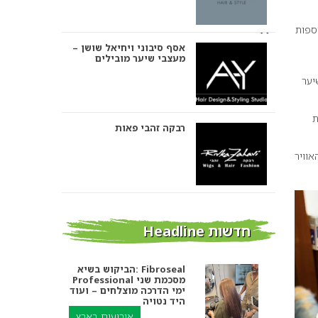
מעצבי שיער מובילים
ספות
רבקה זהבי פאות
יער
ת
אבי ביטון – עיצוב שיער
אוויר
הביקוש בשיא: Fibroseal
Professional מסכמת שני
חדשות Headline
אורטל אדרי עיצוב שיער
ימי הדרכה מוצלחים – ועוד
היד נטויה
אירועים בארץ
מחלוץ למוביל שוק: סיפורו
של גדעון כהן ואימפריית
מספרות בירושלים ומעלה
הטיפוח שבנה