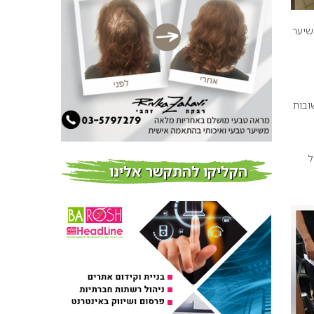
חדשות
שיער
פרוברי PROBERRY מוצרי
שיער מבוססי גוג’י ברי
חדש על המדף
ובות
Fibroseal Professional
כובשת את השטח עם יום
הדרכה מוצלח נוסף
ל
הקליקו להתקשר אלינו
אירועים בארץ