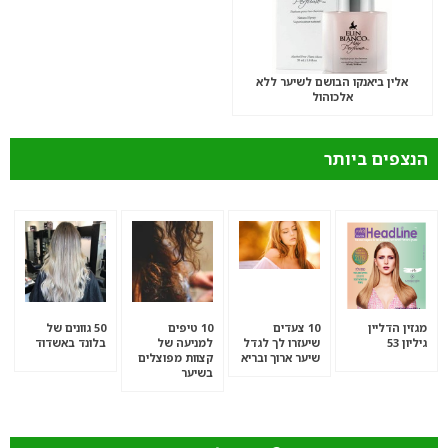
אלין ביאנקו הבושם לשיער ללא
אלכוהול
הנצפים ביותר
מגזין הדליין
10 צעדים
10 טיפים
50 גוונים של
גיליון 53
שיעזרו לך לגדל
למניעה של
בלונד באשדוד
שיער ארוך ובריא
קצוות מפוצלים
בשיער