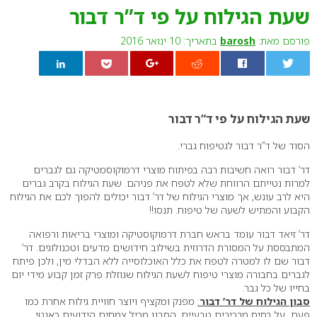
שעת הגילוח על פי ד”ר דבור
פורסם מאת:
barosh
בתאריך: 10 ינואר 2016
0
שעת הגילוח על פי ד”ר דבור
הסוד של ד”ר דבור לגטיפוח גברי.
דר’ דבור רואה חשיבות רבה בפיתוח מוצרי דרמוקוסמטיקה גם לגברים
למרות נטייתם הרווחת שלא לטפח את פניהם. שעת הגילוח בקרב גברים
היא לרב עונש, אך מוצרי הגילוח של דר’ דבור יכולים להפוך לכם את הגילוח
הקבוע והמתיש לשעה של טיפוח. תנסו!!
דר’ זיאד דבור עומד בראש חברת דרמוקוסטיקה ומוצרי בריאות ורפואה
המתבססת על המסורת הדרוזית בשילוב חידושים מדעים וטכנולוגים. דר’
דבור שם לו למטרה לטפח את כלל האוכלוסייה ללא הבדלי מין, ולכן פיתח
לגברים בחבורה מוצרי טיפוח לשעת הגילוח שגוזלת פרק זמן קבוע מידי יום
בחייו של כל גבר.
סבון הגילוח של דר’ דבור
:
מפנק ומקציף ויוצר חוויית גילוח אחרת כמו
פעם על בסיס מרכיבים טבעיים. הסבון מכיל צמחים הידועים כאנטי