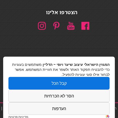
הצטרפו אלינו
חיפוש
המגזין הישראלי עיצוב שיער ויופי ~ הדליין
משתמשים בעוגיות
חיפוש
כדי להבטיח תפקוד האתר ולשפר את חוויית המשתמש. אפשר
לבחור אילו סוגי עוגיות להפעיל.
כסאות בר
קבל הכל
מדיניות פרטיות
הסר לא הכרחיות
תוספת שיער
|
נייל סטודיו
|
תוספות שיער
|
שפים פרטיים
|
קוסמטיקאית
|
העדפות
פאות
|
קורס בניית ציפורניים
|
כסאות בר|
Powered by Barosh Ltd.
מדיניות פרטיות