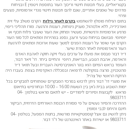
בקטריאליים, בעלי תכונות חיטוי וריכוך העור בתוספת ויטמין E ובניחוח
מדהים של שמנים אתריים, שגם להם תכונות חיטוי נוגדי אדמומיות, פצעים
וגירוי.
בתום הגילוח מומלץ להשתמש
בקרם לאחר גילוח
. הקרם משלב עלי זית
ואורכידיה, ללא אלכוהול, מעניק נינוחות, רעננות והרגעה. מזרז תהליכי ריפוי,
מרגיע אדמומיות ורגישויות, מעשיר ומחזק את העור שעובר גילוח תכוף או
יומיומי. מבושם בניחוח טבעי ורענן, נספג במהירות ומתאים לכל סוגי העור.
הקרם אף שומר על רעננות הפנים למשך שעות ארוכות ומתאים להרגעת
העור והאדמומיות לאחר הסרת שיער.
ד״ר דבור מבסס את פועלו על ערכים בעלי זיקה חזקה לאהבת האדם
והאדמה, אהבת הטבע, הבריאות, היופי והחיים ביחד. דר’ זיאד דבור,
העומד בראש המיזם הוא בוגר האוניברסיטה העברית ובעל תואר ד״ר
מהטכניון; מרצה בפקולטה לרפואה ובמכללה האקדמית בצפת. בעברו היה
הרוקח הראשי של צה״ל.
את מוצרי דר’ דבור ניתן לרכוש במרכזי המבקרים שפתוחים למבקרים בכל
ימות השבוע בבית ג’אן בין השעות 16:00 – 10:00 ובחורפיש בתיאום
מראש. לקבוצות וסיורים לימודיים – יש לתאם מראש בטלפון: 04-
9803711.
ההדרכה והסיור נעשים על פי מסורת הכנסת האורחים הדרוזית, הביקור
חינם והיחס לבבי ומזמין.
ניתן להשיג גם אצל קוסמטיקאיות מורשות, בחנות המפעל, בטלפון 04-
9803711 או ישירות ב
אתר האינטרנט
של ד”ר דבור.