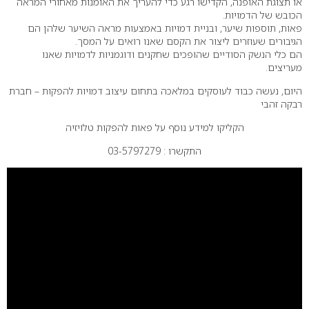
או תצוגת האופנה, הקדישו רגע כדי להעריך את האומנות מאחורי המראה
הכובש של הדמויות.
פאות, תוספות שיער, ובניית דמויות באמצעות מראה השיער שלהן הם
הגיבורים שעוזרים ליצור את הקסם שאנו רואים על המסך.
הם כלי הנשק הסודיים שהופכים שחקנים ודוגמניות לדמויות שאנו
מעריצים.
היום, נעשה כבוד לעוסקים במלאכה בתחום עיצוב דמויות להפקות – חברת
רבקה זהבי
הקליקו למידע נוסף על
פאות
להפקות טלויזיה
התקשרו : 03-5797279