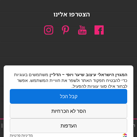
הצטרפו אלינו
חיפוש
המגזין הישראלי עיצוב שיער ויופי ~ הדליין
משתמשים בעוגיות
חיפוש
כדי להבטיח תפקוד האתר ולשפר את חוויית המשתמש. אפשר
לבחור אילו סוגי עוגיות להפעיל.
כסאות בר
קבל הכל
מדיניות פרטיות
הסר לא הכרחיות
העדפות
תוספת שיער
|
נייל סטודיו
|
תוספות שיער
|
שפים פרטיים
|
קוסמטיקאית
|
פאות
|
קורס בניית ציפורניים
|
כסאות בר|
Powered by Barosh Ltd.
מדיניות פרטיות