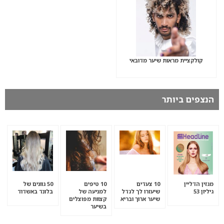
קולקציית מראות שיער מדובאי
הנצפים ביותר
מגזין הדליין
10 צעדים
10 טיפים
50 גוונים של
גיליון 53
שיעזרו לך לגדל
למניעה של
בלונד באשדוד
שיער ארוך ובריא
קצוות מפוצלים
בשיער