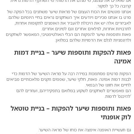
אנו שואלים את עצמנו, מי מגלם את הדמות? מי השחקן? הדמות נראית
קרובה כל כך למקור.
אנחנו פוגשים את הכוח העצום של מראות שיער משתנים בכל הפקה של
סרט בו אנחנו מכירים ויודעים איך השחקנים נראים בחיי היומיום שלהם.
לאביזרים אלה יש את היכולת להעביר את האומנים לתקופות אחרות,
לתרבויות אחרות, לגילאים אחרים וגם למינים אחרים.
פאות ותוספות שיער להפקות הם הכלי האולטימטיבי, המאפשר לשחקנים
ולדוגמניות לגלם את הדמויות שלהם במלואן.
פאות להפקות ותוספות שיער – בניית דמות
אמינה
הפקות סרטים מסתמכות במידה רבה על מראה השיער של הדמות כדי
לבנות דמות אמינה. פאות, חלקי שיער, שפמים וזקנים מלאכותיים מביאים
לחיים את חזונו של הבמאי.
הם מאפשרים לשחקנים לשקוע במלואם בתפקידיהם, ועוזרים להם
‘להיכנס’ לדמות.
פאות ותוספות שיער להפקות – בניית טוטאל
לוק אופנתי
גם תעשיית האופנה אימצה את כוחו של מראה השיער.