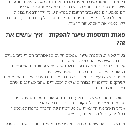
בין אם זה מאמר מערכת אופנה מצולם או תצוגת מסלול, פאות ותוספות
שיער מוסיפים רובד נוסף של יצירתיות ודרמה לאסתטיקה הכללית.
הם מאפשרים למעצבים להתנסות במראה שונה ולהרחיב את גבולות
המקובל בעולם היופי. דוגמנים ודוגמניות הופכים לקנבסים חיים, המגלמים
ללא מאמץ את האסתטיקה הרצויה.
פאות ותוספות שיער להפקות – איך עושים את
זה?
בעוד שפאות, תוספות שיער, שפמים וזקנים מלאכותיים הם חיוניים בעולם
הבידור, השימוש בהם כולל גם אתגרים.
על מנת להבטיח מראה טבעי נדרשים אנשי מקצוע מיומנים המתמחים
בפאות להפקות, בניית דמויות והתאמת שיער פנים.
מומחים אלה מעצבים ויוצרים בקפידה יצירות מותאמות אישית המתאימים
לשחקנים ולדוגמניות בצורה מושלמת, ומבטיחים שהם משתלבים איתם
בצורה חלקה ונוחה.
המומחים החד משמעיים בארץ, בתחום הפאות, תוספות שיער זקנים
ופשמים מלאכותיים להפקות – הם חברת רבקה זהבי.
אנחנו רואים את התוצאות של מעורבותה של החברה בהפקות אינספור,
בטלוויזיה, בקולנוע, באופנה, בתיאטרון.
אז בפעם הבאה שאתם מוצאים את עצמכם צופים בתוכנית טלוויזיה, סרט