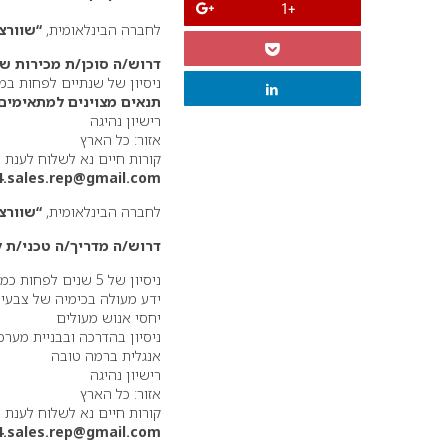
+1
לחברה הבינלאומית,
“שוורצ
דרוש/ה סוכן/ת מכירות 
ניסיון של שנתיים לפחות ב
תנאים מצוינים למתאימים
רישיון נהיגה
אזור: כל הארץ
קורות חיים נא לשלוח לענת
4.sales.rep@gmail.com
לחברה הבינלאומית,
“שוורצק
דרוש/ה מדריך/ה טכני/ת 
ניסיון של 5 שנים לפחות כמעצב/ת שיער –
ידע מעולה בכימיה של צבעי
יחסי אנוש מעולים
ניסיון בהדרכה ובבניית מערכ
אנגלית ברמה טובה
רישיון נהיגה
אזור: כל הארץ
קורות חיים נא לשלוח לענת
4.sales.rep@gmail.com