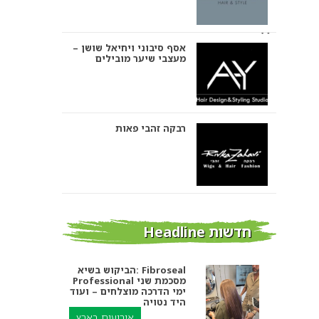
אסף סיבוני ויחיאל שושן –
מעצבי שיער מובילים
רבקה זהבי פאות
אבי ביטון – עיצוב שיער
חדשות Headline
הביקוש בשיא: Fibroseal
Professional מסכמת שני
אורטל אדרי עיצוב שיער
ימי הדרכה מוצלחים – ועוד
היד נטויה
אירועים בארץ