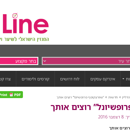
ת
אינדקס עסקים
לוח דרושים
קורסים ולימודים
צרו קש
»
»
דליין
חדשות
“שוורצקופף פרופשיונל” רוצים אותך
רופשיונל” רוצים אותך
בר 2016
וצים אותך