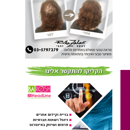
חדשות
צמידי שיער – המומחים
לצמידי שיער ברמת השרון
חדשות
פרוברי PROBERRY מוצרי
שיער מבוססי גוג’י ברי
חדש על המדף
הקליקו להתקשר אלינו
Fibroseal Professional
כובשת את השטח עם יום
הדרכה מוצלח נוסף
אירועים בארץ