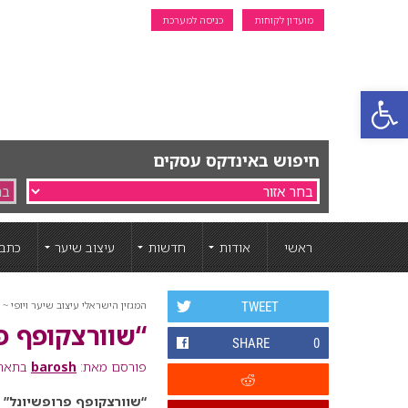
מועדון לקוחות
כניסה למערכת
פתח סרגל נגישות
חיפוש באינדקס עסקים
ראשי
אודות
חדשות
עיצוב שיער
כתבו
המגזין הישראלי עיצוב שיער ויופי ~ ה
TWEET
“שוורצקופף פ
SHARE
0
פורסם מאת:
barosh
בתאריך: 8 דצמ
“שוורצקופף פרופשיונל” ר