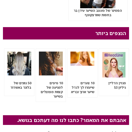
הסמינר של מעצב השיער עידן בר
בחסות שוורצקופף
הנצפים ביותר
מגזין הדליין
10 צעדים
10 טיפים
50 גוונים של
גיליון 53
שיעזרו לך לגדל
למניעה של
בלונד באשדוד
שיער ארוך ובריא
קצוות מפוצלים
בשיער
אהבתם את המאמר? כתבו לנו מה דעתכם בנושא.