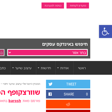
מועדון לקוחות
כניסה למערכת
פתח סרגל נגישות
חיפוש באינדקס עסקים
ראשי
אודות
חדשות
עיצוב שיער
כתבו
המגזין הישראלי עיצוב שיער ויופי ~ ה
TWEET
שוורצקופף המבורג 15
SHARE
0
פורסם מאת:
barosh
בתאריך: 19 ינ