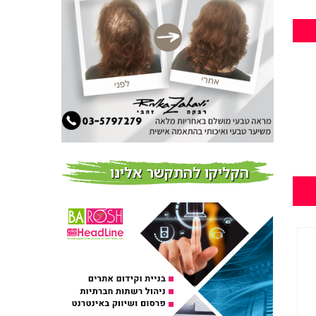
חדשות
צמידי שיער – המומחים
לצמידי שיער ברמת השרון
חדשות
פרוברי PROBERRY מוצרי
שיער מבוססי גוג’י ברי
חדש על המדף
הקליקו להתקשר אלינו
Fibroseal Professional
כובשת את השטח עם יום
הדרכה מוצלח נוסף
אירועים בארץ