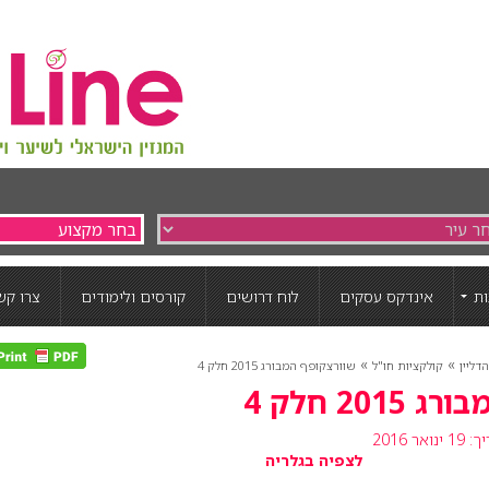
ת
אינדקס עסקים
לוח דרושים
קורסים ולימודים
צרו קש
»
»
דליין
קולקציות חו"ל
שוורצקופף המבורג 2015 חלק 4
20 חלק 4
ואר 2016
לצפיה בגלריה