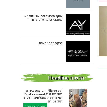
אסף סיבוני ויחיאל שושן –
מעצבי שיער מובילים
רבקה זהבי פאות
אבי ביטון – עיצוב שיער
חדשות Headline
הביקוש בשיא: Fibroseal
Professional מסכמת שני
אורטל אדרי עיצוב שיער
ימי הדרכה מוצלחים – ועוד
היד נטויה
אירועים בארץ