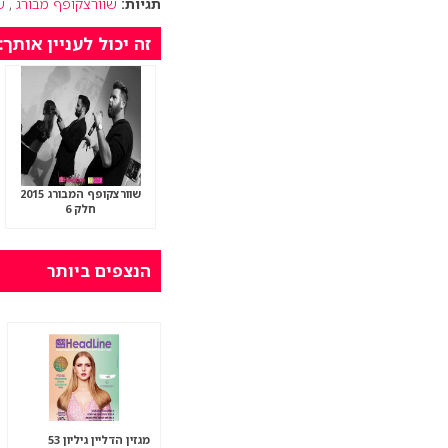
תגיות:
שוורצקופף מבורג
,
ש
זה יכול לעניין אותך:
שוורצקופף המבורג 2015
חלק 6
הנצפים ביותר
מגזין הדליין גיליון 53