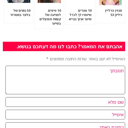
מגזין הדליין
10 צעדים
10 טיפים
50 גוונים של
גיליון 53
שיעזרו לך לגדל
למניעה של
בלונד באשדוד
שיער ארוך ובריא
קצוות מפוצלים
בשיער
אהבתם את המאמר? כתבו לנו מה דעתכם בנושא.
האימייל לא יוצג באתר.
שדות החובה מסומנים
*