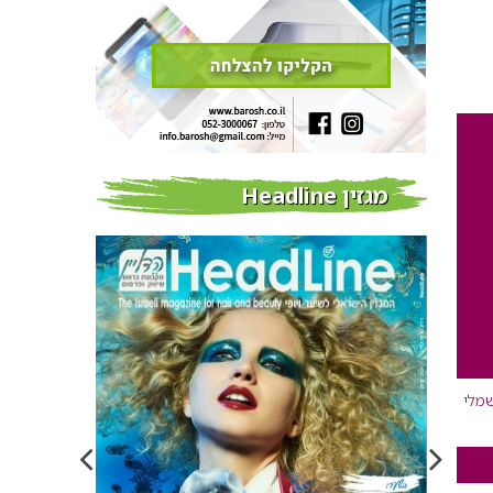
מגזין Headline
שמלי