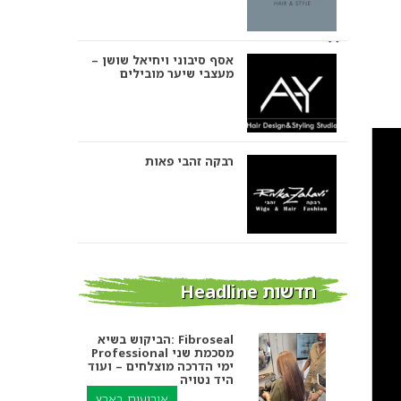
אסף סיבוני ויחיאל שושן –
מעצבי שיער מובילים
רבקה זהבי פאות
אבי ביטון – עיצוב שיער
חדשות Headline
הביקוש בשיא: Fibroseal
Professional מסכמת שני
אורטל אדרי עיצוב שיער
ימי הדרכה מוצלחים – ועוד
היד נטויה
אירועים בארץ