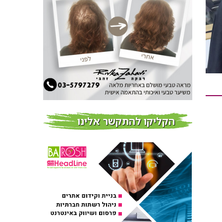
חדשות
צמידי שיער – המומחים
לצמידי שיער ברמת השרון
חדשות
פרוברי PROBERRY מוצרי
שיער מבוססי גוג’י ברי
חדש על המדף
הקליקו להתקשר אלינו
Fibroseal Professional
כובשת את השטח עם יום
הדרכה מוצלח נוסף
אירועים בארץ