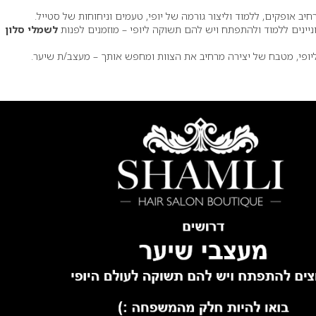
יב אופקים, ללמוד וליצור גורמה של יופי, טעמים וניחוחות של סטייל.
ניינים ללמוד ולהתפתח ויש להם תשוקה ליופי – מוזמנים לפנות
לשמלי סלון
 ליופי, מטבח של יצירה מרחיב את הצוות ומחפש אותך – מעצב/ת שיער.