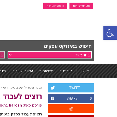
מועדון לקוחות
כניסה למערכת
פתח סרגל נגישות
חיפוש באינדקס עסקים
ראשי
אודות
חדשות
עיצוב שיער
כתבו
המגזין הישראלי עיצוב שיער ויופי ~ ה
TWEET
רוצים לעבוד 
SHARE
0
פורסם מאת:
barosh
בתאריך: 22 ינ
רוצים לעבוד בסלון בוטיק