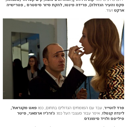
סקס והעיר הגדולה), פרידה פינטו, להקת סיזר סיסטרס , פטרישיה
ארקט
ועוד.
פרד לוטייר
, עבד עם המומחים הגדולים בתחום, כמו
פאט מקגראת’,
לינדה קנטלו
, איפר עבור מעצבי העל כמו:
ג’ורג’יו ארמאני, פיטר
פיליפס ולויד סימונדס
.