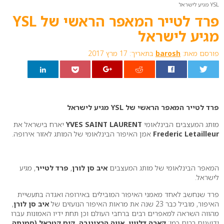
YSL מגיע לישראל
פרד לטייר המאפר הראשי של YSL
מגיע לישראל
פורסם מאת:
barosh
בתאריך: 17 מרץ 2017
0
פרד לטייר המאפר הראשי של YSL מגיע לישראל
מותג המעצבים הבינלאומי
YVES SAINT LAURENT
יארח בישראל את
Frederic Letailleur
אמן האיפור הבינלאומי של המותג לאזור אירופה.
המאפר הבינלאומי של מותג המעצבים
איב סן לורן
,
פרד לטייר
, מגיע
לישראל.
פרד שנחשב לאחד מאמני האיפור המובילים באירופה ואגדה בתעשיית
האיפור, מוביל כבר 23 שנה את מראות האיפור הנועזים של
איב סן לורן
,
מהווה השראה למאפרים רבים ברחבי העולם וכן תחת ידיו האמונות עברו
ידוענים רבים כמו:
קארה דלווין, אווה הרציגובה, קים קטראל (סמנתה,