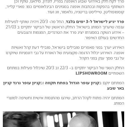
פרד לקח חלק באירועי שבוע האופנה בפריז, לונדון, מילאנו, טוקיו וכן
השתתף בהפקות ובכתבות אופנה במגזינים הבינלאומיים כמו: מארי קלייר,
קוסמופוליטן, טייליסט בריטניה, גלאמור, ווג ועוד.
פרד יגיע לישראל ל-3 ימים בלבד
, החל מה- 20/3 ויהיה שותף לפעילות
ענפה שיערוך המותג בישראל: החלק הראשון של הביקור יתקיים ב 21/03
– אירוע השקה במסגרתו יציג פרד את הטרנדים, המגמות והצבעים
החדשים בעולם האיפור.
האירוע יערך בפני מאפרים מובילים בישראל, מובילי דעת קהל ואשיות
אופנה. האירוע יכלול הדגמה מקצועית של האורח על גבי דוגמניות שיוקרנו
על גבי מסך ענק בפני הקהל.
החלק השני של הביקור יתקיים ב– 22/3 וב 20/3 שיכלול פעילות במתחם
השפתיים
LIPSHOWROOM
.
המתחם יוקם ב
קניון עופר הגדול בפתח תקווה
וב
קניון עופר גרנד קניון
באר שבע
.
המתחם יהיה פתוח לקהל הרחב, שיהנו מהתנסות אישית וחשיפה למוצרי
המותג.