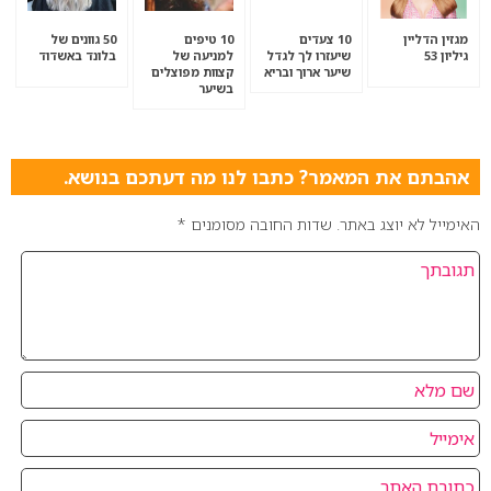
מגזין הדליין
10 צעדים
10 טיפים
50 גוונים של
גיליון 53
שיעזרו לך לגדל
למניעה של
בלונד באשדוד
שיער ארוך ובריא
קצוות מפוצלים
בשיער
אהבתם את המאמר? כתבו לנו מה דעתכם בנושא.
האימייל לא יוצג באתר.
שדות החובה מסומנים
*