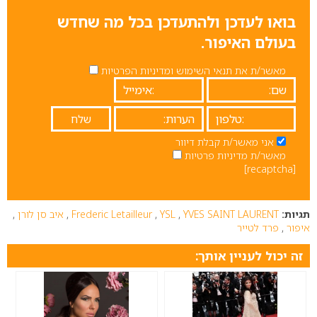
בואו לעדכן ולהתעדכן בכל מה שחדש
בעולם האיפור.
מאשר/ת את תנאי השימוש ומדיניות הפרטיות
אני מאשר/ת קבלת דיוור
מאשר/ת מדיניות פרטיות
[recaptcha]
תגיות:
YVES SAINT LAURENT
,
YSL
,
Frederic Letailleur
,
איב סן לורן
,
איפור
,
פרד לטייר
זה יכול לעניין אותך: