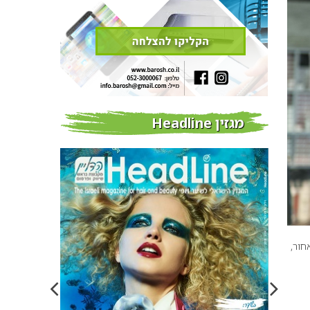
מגזין Headline
חור,