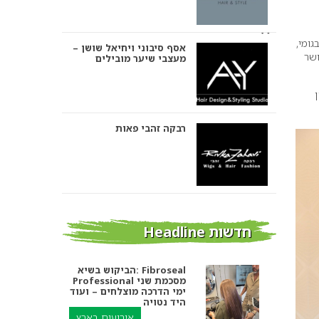
ומי,
רבקה זהבי פאות
ושר
אבי ביטון – עיצוב שיער
אורטל אדרי עיצוב שיער
חדשות Headline
מחלוץ למוביל שוק: סיפורו
של גדעון כהן ואימפריית
מספרות בירושלים ומעלה
הטיפוח שבנה
אדומים
חדשות