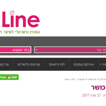
ת
אינדקס עסקים
לוח דרושים
קורסים ולימודים
צרו קש
»
»
דליין
חדשות
ספורט – חדר כושר
כושר
רץ 2017