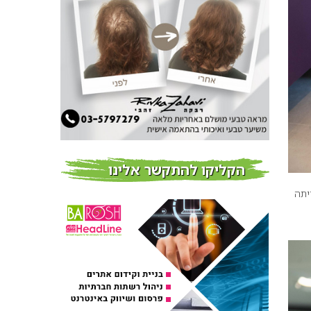
חדשות
פרוברי PROBERRY מוצרי
שיער מבוססי גוג’י ברי
חדש על המדף
Fibroseal Professional
כובשת את השטח עם יום
הדרכה מוצלח נוסף
אירועים בארץ
הקליקו להתקשר אלינו
הביקוש בשיא: Fibroseal
יתה
Professional מסכמת שני
ימי הדרכה מוצלחים – ועוד
היד נטויה
אירועים בארץ