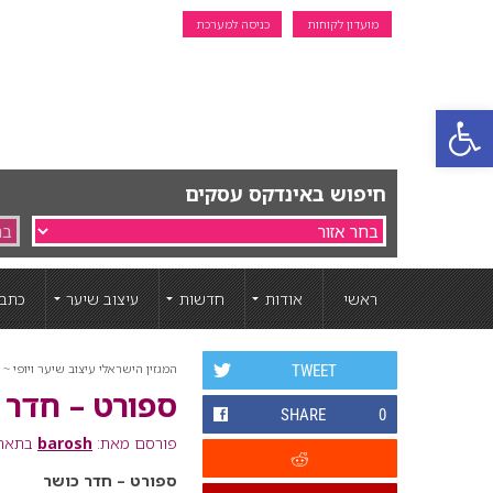
מועדון לקוחות
כניסה למערכת
פתח סרגל נגישות
חיפוש באינדקס עסקים
ראשי
אודות
חדשות
עיצוב שיער
כתבו
המגזין הישראלי עיצוב שיער ויופי ~ ה
TWEET
ספורט – חדר 
SHARE
0
פורסם מאת:
barosh
בתאריך: 21 מ
ספורט – חדר כושר