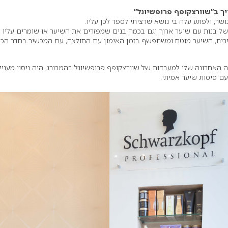
יך ב”שוורצקופף פרופשיונל”
שר, ולפתע עלה בי נושא שרציתי לספר לכן עליו.
ל בנות עם שיער ארוך וגם בכמה בנים שמפזרים את השיער או שומרים עליו בג
בית, השיער מוטח ומשתפשף בזמן האימון עם החולצה, עם המכשיר בחדר הכ
האחרונה שלי למעבדות של שוורצקופף פרופשיונל בהמבורג, היה ניסוי מעניין
עם פיסות שיער אמיתי.