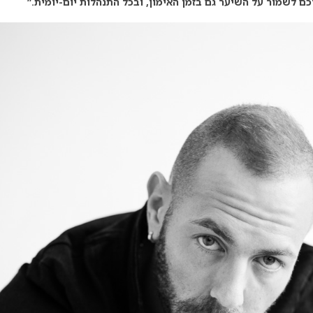
ם לשמור על השיער גם בזמן האימון, ובכל התנהלות יום-יומית.”