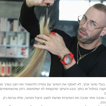
/ בעלי שיער ארוך, לא לאסוף את השיער עם גומייה ולהשאיר את הזנב נשרך מא
צה בגולגול או בתוך כובע והעיקר שהקצוות לא ישתפשפו, כיוון שהשפשופים
.
בה אחר שכבה ואז השיערות מגיעות למצב פיצול ופגיעה, שלא נגרמת רק
כון…