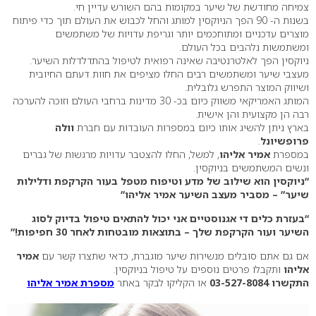
צמיחה מחודשת של שיער במקומות בהם השורש עדיין חי.
בשנות ה- 90 הפך הניוקסין למותג והחל לכבוש את העולם תוך כדי פיתוח
מוצרים עדכניים ומתוחכמים יותר וגריפת עדויות של משתמשים
ומשתמשות נלהבים בכל העולם.
ניוקסין הפך לאלטרנטיבה שאינה רפואית לטיפול בהתדלדלות השיער.
מעצבי שיער ומשתמשים רבים החלו מציפים את חוות דעתם החיובית
ושיווק המוצר התפרש גלובלית.
המותג האמריקאי משווק כיום בכ- 30 מדינות ברחבי העולם וזוכה להערכה
רבה הן מקצועית והן אישית.
בארץ ניתן להשיג אותו כיום במספרות העובדות עם חברת
וולה
פרופשיונל
.
במספרת
אמיר אליהו
, למשל, החלו להצטבר עדויות מרגשות של גברים
ונשים המשתמשים בניוקסין.
“ניוקסין הוא שילוב של מדע וטיפוח מטפל בעור הקרקפת ודלילות
שיער” – מסביר מעצב השיער אמיר אליהו”
“בעזרת כלים די אגנוסטיים אני יכול להתאים טיפול בדיוק לסוג
השיער ועור הקרקפת שלך – בתוצאות מובטחות לאחר 30 חפיפות!”
אם גם אתם סובלים מנשירות שיער מוגברת, כדאי שתצרו קשר עם
אמיר
אליהו
ותקבלו פרטים נוספים על טיפול בניוקסין.
התקשרו 03-527-8084
או הקליקו לבקר באתר
מספרת אמיר אליהו