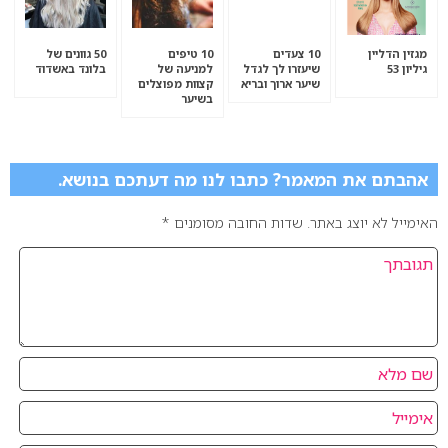
מגזין הדליין
10 צעדים
10 טיפים
50 גוונים של
גיליון 53
שיעזרו לך לגדל
למניעה של
בלונד באשדוד
שיער ארוך ובריא
קצוות מפוצלים
בשיער
אהבתם את המאמר? כתבו לנו מה דעתכם בנושא.
האימייל לא יוצג באתר.
שדות החובה מסומנים
*