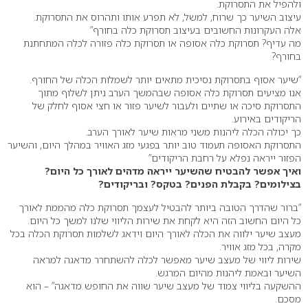
ולהפיל את התסרוקת.
עיצוב השיער כך שרוח, למשל, לא תפרע אותו ותהרוס את התסרוקת.
אלה העקרונות החשובים בעיצוב תסרוקת כלה בחורף”
מה עדיף? תסרוקת כלה אסופה או תסרוקת כלה פזורה לכלה המתחתנת
בחורף?
“שיער אסוף בתסרוקת נסיכית מתאים יותר לשמלות הכלה של החורף.
אנו מציעים תסרוקת כלה אסופה שבהמשך הערב ניתן לשלוף מתוך
התסרוקת סיכה או שתיים ולעבור לשיער פזור או חצי אסוף לחלק של
הריקודים באירוע.
כך יכולה הכלה ליהנות משני מראות שיער לאורך הערב.
התסרוקת האסופה תעמוד טוב יותר בפגעי מזג האוויר במהלך היום, והשיער
הפזור ייראה נפלא על רחבת הריקודים”
ואיך אפשר להבטיח שהשיער ייראה מדהים לאורך כל היום?
בצילומים? בקבלת הפנים? בטקס? ובריקודים?
“ברור שהדרך הטובה ביותר להבטיל לעצמך תסרוקת כלה מהממת לאורך
כל היום החשוב הזה היא לקחת את שירות הליווי שלנו למשך כל היום.
מעצב שיער ילווה את הכלה לאורך היום וידאג לשלמות תסרוקת הכלה בכל
מקרה, בכל מזג אוויר.
שירות ליווי של מעצב שיער מאפשר לכלה להשתחרר מדאגה למראה
השיער ובאמת ליהנות מהיום המרגש.
ההשקעה בליווי צמוד של מעצב שיער שווה את החופש מדאגה” – הוא
מסכם.