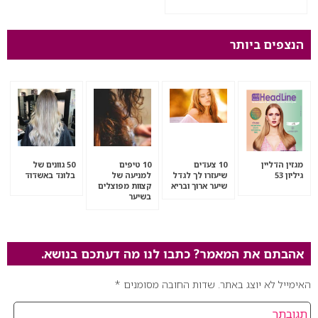
הנצפים ביותר
מגזין הדליין
10 צעדים
10 טיפים
50 גוונים של
גיליון 53
שיעזרו לך לגדל
למניעה של
בלונד באשדוד
שיער ארוך ובריא
קצוות מפוצלים
בשיער
אהבתם את המאמר? כתבו לנו מה דעתכם בנושא.
האימייל לא יוצג באתר.
שדות החובה מסומנים
*