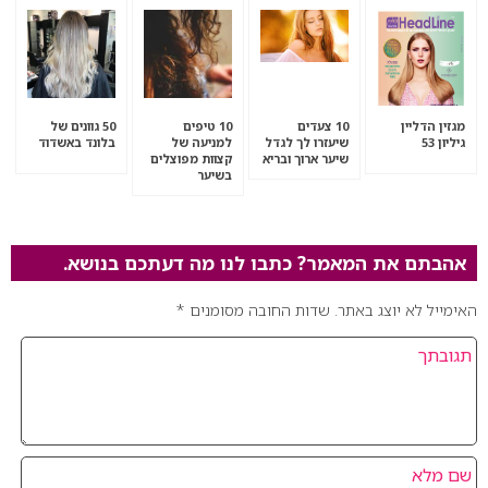
מגזין הדליין
10 צעדים
10 טיפים
50 גוונים של
גיליון 53
שיעזרו לך לגדל
למניעה של
בלונד באשדוד
שיער ארוך ובריא
קצוות מפוצלים
בשיער
אהבתם את המאמר? כתבו לנו מה דעתכם בנושא.
האימייל לא יוצג באתר.
שדות החובה מסומנים
*