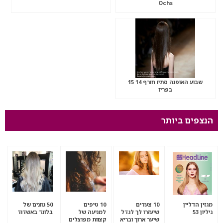
Ochs
שבוע האופנה סתיו חורף 14 15
בפריז
הנצפים ביותר
מגזין הדליין
10 צעדים
10 טיפים
50 גוונים של
גיליון 53
שיעזרו לך לגדל
למניעה של
בלונד באשדוד
שיער ארוך ובריא
קצוות מפוצלים