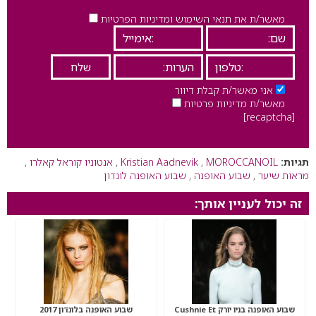
מאשר/ת את תנאי השימוש ומדיניות הפרטיות
אני מאשר/ת קבלת דיוור
מאשר/ת מדיניות פרטיות
[recaptcha]
תגיות:
MOROCCANOIL
,
Kristian Aadnevik
,
אנטוניו קוראל קאלרו
,
מראות שיער
,
שבוע האופנה
,
שבוע האופנה לונדון
זה יכול לעניין אותך:
שבוע האופנה בניו יורק Cushnie Et
שבוע האופנה בלונדון 2017