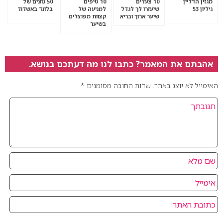
מגזין הדליין
10 צעדים
10 טיפים
50 גוונים של
גיליון 53
שיעזרו לך לגדל
למניעה של
בלונד באשדוד
שיער ארוך ובריא
קצוות מפוצלים
בשיער
אהבתם את המאמר? כתבו לנו מה דעתכם בנושא.
האימייל לא יוצג באתר.
שדות החובה מסומנים
*