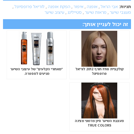
תגיות:
אבי הראל
,
אופנה
,
איפור
,
הפקת אופנה
,
לוריאל פרופסיונל
,
מעצבי שיער
,
מראות שיער
,
סטיילינג
,
עיצוב שיער
זה יכול לעניין אותך:
קולקציית סתיו חורף 2012 לוריאל
“מאחורי הקלעים” של עיצובי השיער
פרופסיונל
מגיעים למספרה.
מעצבת השיער סיון מדמוני מציגה
TRUE COLORS