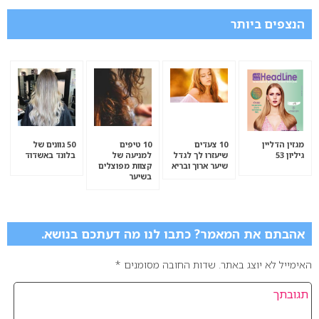
הנצפים ביותר
מגזין הדליין
10 צעדים
10 טיפים
50 גוונים של
גיליון 53
שיעזרו לך לגדל
למניעה של
בלונד באשדוד
שיער ארוך ובריא
קצוות מפוצלים
בשיער
אהבתם את המאמר? כתבו לנו מה דעתכם בנושא.
האימייל לא יוצג באתר.
שדות החובה מסומנים
*