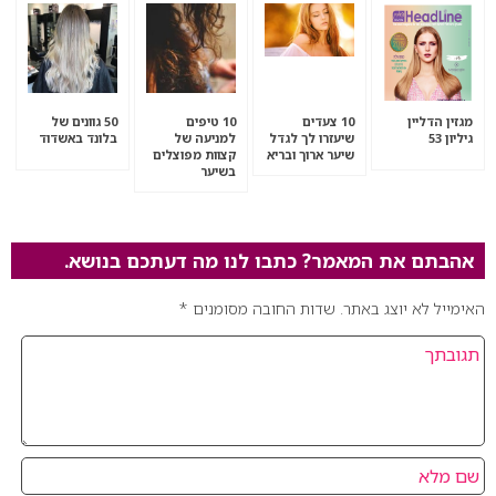
מגזין הדליין
10 צעדים
10 טיפים
50 גוונים של
גיליון 53
שיעזרו לך לגדל
למניעה של
בלונד באשדוד
שיער ארוך ובריא
קצוות מפוצלים
בשיער
אהבתם את המאמר? כתבו לנו מה דעתכם בנושא.
האימייל לא יוצג באתר.
שדות החובה מסומנים
*