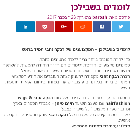
לומדים בשבילכן
פורסם מאת:
barosh
בתאריך: 28 דצמבר 2017
0
לומדים בשבילכן – המקצוענים של רבקה זהבי תמיד בראש
כדי להיות הטובים ביותר צריך ללמוד מהטובים ביותר.
סמינרים מקצועיים, הדרכות ולימודים הם הדרך היחידה להמשיך, להשתפר
ולהיות הטובים ביותר בתעשיית תוספות השיער והפאות בישראל.
חברת
רבקה זהבי
מקפידה להעניק לצוות העובדים את הידע המקצועי
המתקדם ביותר בכל תחום עיצוב השיער ובמיוחד בתחום הפאות ותוספות
השיער.
במסגרת זו נערך סמינר הדרכה פרטי של צוות
רבקה זהבי wigs &
hairfashion
עם מעצב השיער
חיים סיוון
– מבכירי הספרים בארץ
וכותב הספר המקצועי ” כל שיערה בצבע” .
לאחר הסמינר קיבלה כל מעצבת של
רבקה זהבי
עותק מהספר עם הקדשה
אישית.
קבלנו עבורכם תמונות מהסדנא