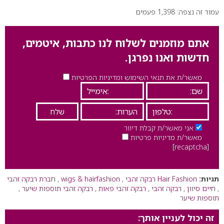
עמוד זה נצפה: 1,398 פעמים
אתם מוזמנים לשלוח לנו כתבות, איטמים,
חדשות ואנו נפרגן.
מאשר/ת את תנאי השימוש ומדיניות הפרטיות
אני מאשר/ת קבלת דיוור
מאשר/ת מדיניות פרטיות
[recaptcha]
תגיות:
Hair Fashion רבקה זהבי
,
wigs & hairfashion
,
חברת רבקה זהבי
,
חיים סיוון
,
רבקה זהבי
,
רבקה זהבי פאות
,
רבקה זהבי תוספות שיער
,
תוספות שיער
זה יכול לעניין אותך: