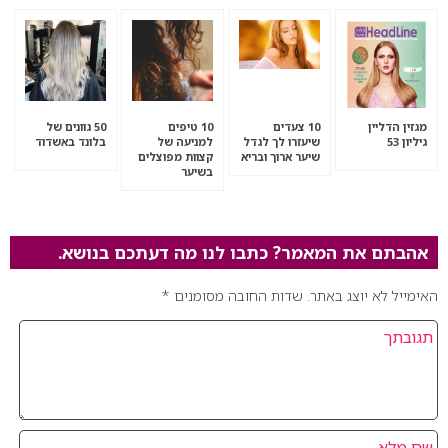
מגזין הדליין
10 צעדים
10 טיפים
50 גוונים של
גיליון 53
שיעזרו לך לגדל
למניעה של
בלונד באשדוד
שיער ארוך ובריא
קצוות מפוצלים
בשיער
אהבתם את המאמר? כתבו לנו מה דעתכם בנושא.
האימייל לא יוצג באתר.
שדות החובה מסומנים
*