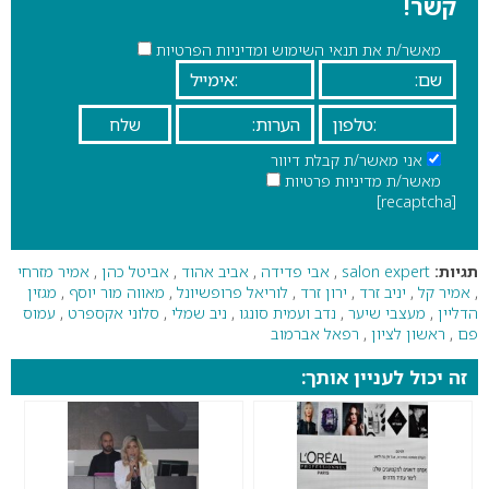
קשר!
מאשר/ת את תנאי השימוש ומדיניות הפרטיות
אני מאשר/ת קבלת דיוור
מאשר/ת מדיניות פרטיות
[recaptcha]
תגיות:
salon expert
,
אבי פדידה
,
אביב אהוד
,
אביטל כהן
,
אמיר מזרחי
,
אמיר קל
,
יניב זרד
,
ירון זרד
,
לוריאל פרופשיונל
,
מאווה מור יוסף
,
מגזין
הדליין
,
מעצבי שיער
,
נדב ועמית סונגו
,
ניב שמלי
,
סלוני אקספרט
,
עמוס
פם
,
ראשון לציון
,
רפאל אברמוב
זה יכול לעניין אותך: