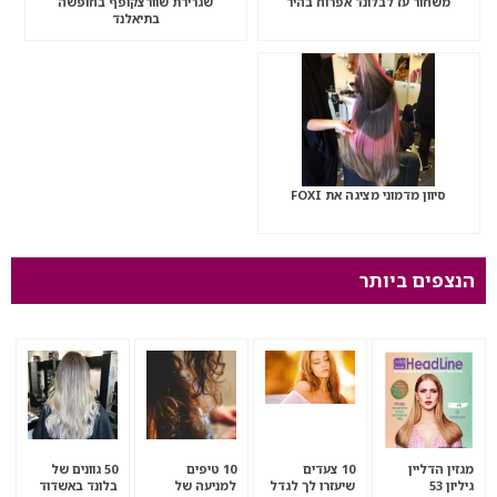
משחור עז לבלונד אפרוח בהיר
שגרירת שוורצקופף בחופשה
בתיאלנד
סיוון מדמוני מציגה את FOXI
הנצפים ביותר
מגזין הדליין
10 צעדים
10 טיפים
50 גוונים של
גיליון 53
שיעזרו לך לגדל
למניעה של
בלונד באשדוד