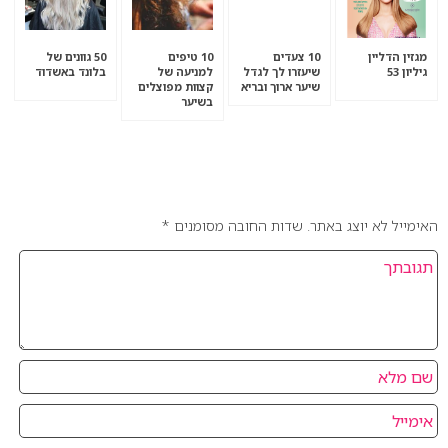
מגזין הדליין
10 צעדים
10 טיפים
50 גוונים של
גיליון 53
שיעזרו לך לגדל
למניעה של
בלונד באשדוד
שיער ארוך ובריא
קצוות מפוצלים
בשיער
אהבתם את המאמר? כתבו לנו מה דעתכם בנושא.
האימייל לא יוצג באתר.
שדות החובה מסומנים
*