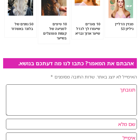
מגזין הדליין
10 צעדים
10 טיפים
50 גוונים של
גיליון 53
שיעזרו לך לגדל
למניעה של
בלונד באשדוד
שיער ארוך ובריא
קצוות מפוצלים
בשיער
אהבתם את המאמר? כתבו לנו מה דעתכם בנושא.
האימייל לא יוצג באתר.
שדות החובה מסומנים
*