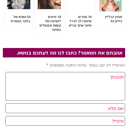
מגזין הדליין
10 צעדים
10 טיפים
50 גוונים של
גיליון 53
שיעזרו לך לגדל
למניעה של
בלונד באשדוד
שיער ארוך ובריא
קצוות מפוצלים
בשיער
אהבתם את המאמר? כתבו לנו מה דעתכם בנושא.
האימייל לא יוצג באתר.
שדות החובה מסומנים
*