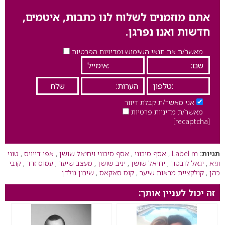
אתם מוזמנים לשלוח לנו כתבות, איטמים,
חדשות ואנו נפרגן.
מאשר/ת את תנאי השימוש ומדיניות הפרטיות
אני מאשר/ת קבלת דיוור
מאשר/ת מדיניות פרטיות
[recaptcha]
תגיות:
Label m
,
אסף סיבוני
,
אסף סיבוני ויחיאל שושן
,
אפי דייויס
,
טוני
וגיא
,
יגאל לובטון
,
יחיאל שושן
,
יניב שושן
,
מעצב שיער
,
עמוס זרד
,
קובי
כהן
,
קולקציית מראות שיער
,
קוס סאקאס
,
שיבון גולדן
זה יכול לעניין אותך: