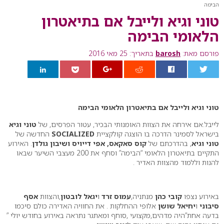
הבימה
טוני וגיא ולייבל אם בתיאטרון
הלאומי הבימה
פורסם מאת:
barosh
בתאריך: 25 מאי 2016
0
טוני וגיא ולייבל אם בתיאטרון הלאומי הבימה
לייבל.אם אירחה את הצוות האומנותי הבכיר, עטור הפרסים, של
טוני וגיא
בישראל לסמינר הדרכה בו הוצגה קולקציית
SOCIALIZED
החדשה של
טוני וגיא
, בהדרכתם של
קוס סאקאס, אפי דייויס ושיבון גולדן
. האירוע
התקיים בתיאטרון הלאומי “הבימה” וסחף את 200 מעצבי השיער שבאו
להנות וללמוד מהצוות האדיר .
באירוע נצפו
קובי כהן
מנתניה,
עמוס זרד
ו
יגאל לובטון
,והצוות
אסף
סיבוני
ו
יחיאל שושן
אלופי ההחלקות . את החוויה האדירה כולם סיכמו
בדעה אחת”היה מדהים,מקצועי ,סוחף ומאתגר נתראה באירוע בחודש יולי ”