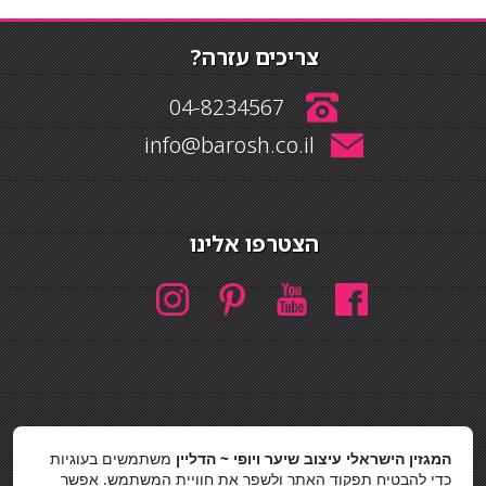
צריכים עזרה?
04-8234567
info@barosh.co.il
הצטרפו אלינו
חיפוש
המגזין הישראלי עיצוב שיער ויופי ~ הדליין
משתמשים בעוגיות
חיפוש
כדי להבטיח תפקוד האתר ולשפר את חוויית המשתמש. אפשר