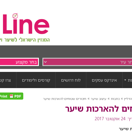
ת
אינדקס עסקים
לוח דרושים
קורסים ולימודים
צרו קש
»
»
»
דליין
כתבות
עיצוב שיער
חיבורים שטוחים להארכות שיער
ים להארכות שיער
טובר 2017
 שיער