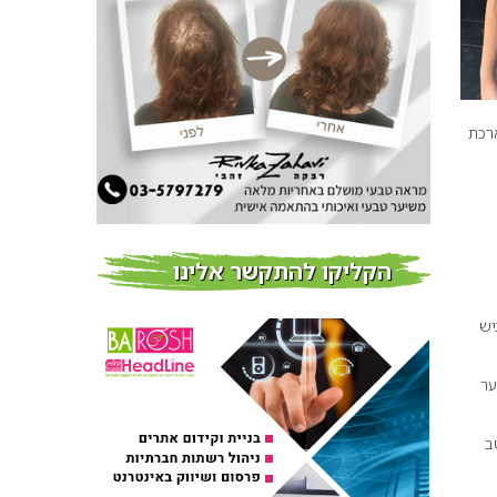
חדשות
צמידי שיער – המומחים
לצמידי שיער ברמת השרון
חדשות
רכת
פרוברי PROBERRY מוצרי
שיער מבוססי גוג’י ברי
חדש על המדף
הקליקו להתקשר אלינו
Fibroseal Professional
כובשת את השטח עם יום
יש
הדרכה מוצלח נוסף
אירועים בארץ
ער
קה היטב