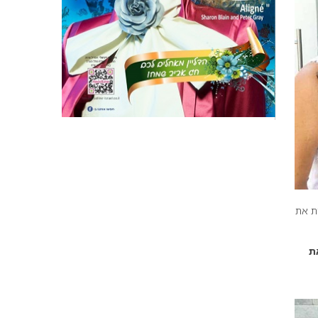
ת את
ת