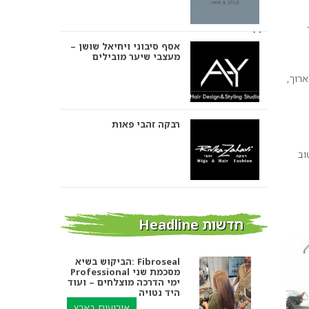
אסף סיבוני ויחיאל שושן –
מעצבי שיער מובילים
רוך,
רבקה זהבי פאות
וב
אבי ביטון – עיצוב שיער
חדשות Headline
הביקוש בשיא: Fibroseal
Professional מסכמת שני
אורטל אדרי עיצוב שיער
ימי הדרכה מוצלחים – ועוד
היד נטויה
אירועים בארץ