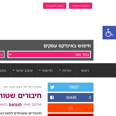
מועדון לקוחות
כניסה למערכת
פתח סרגל נגישות
חיפוש באינדקס עסקים
ראשי
אודות
חדשות
עיצוב שיער
כתבו
המגזין הישראלי עיצוב שיער ויופי ~ ה
TWEET
חיבורים שטוח
SHARE
0
פורסם מאת:
barosh
בתאריך: 24 אוק
חיבורים שטוחים להארכות