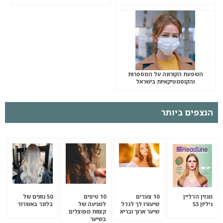
השפעת הקורונה על המספרות
והקוסמטיקאיות בישראל
הנצפים ביותר
מגזין הדליין
10 צעדים
10 טיפים
50 גוונים של
גיליון 53
שיעזרו לך לגדל
למניעה של
בלונד באשדוד
שיער ארוך ובריא
קצוות מפוצלים
בשיער