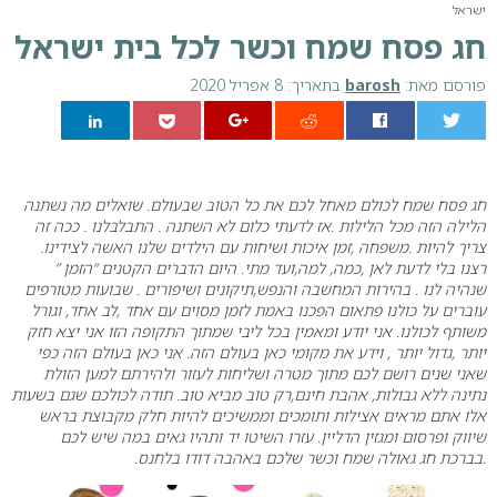
ישראל
חג פסח שמח וכשר לכל בית ישראל
פורסם מאת:
barosh
בתאריך: 8 אפריל 2020
0
חג פסח שמח לכולם מאחל לכם את כל הטוב שבעולם. שואלים מה נשתנה
הלילה הזה מכל הלילות .אז לדעתי כלום לא השתנה . התבלבלנו . ככה זה
צריך להיות .משפחה ,זמן איכות ושיחות עם הילדים שלנו האשה לצידינו.
רצנו בלי לדעת לאן ,כמה, למה,ועד מתי. היום הדברים הקטנים “הזמן ”
שנהיה לנו . בהירות המחשבה והנפש,תיקונים ושיפורים . שבועות מטורפים
עוברים על כולנו פתאום הפכנו באמת לזמן מסוים עם אחד ,לב אחד, וגורל
משותף לכולנו. אני יודע ומאמין בכל ליבי שמתוך התקופה הזו אני יצא חזק
יותר ,גדול יותר , וידע את מקומי כאן בעולם הזה. אני כאן בעולם הזה כפי
שאני שנים רושם לכם מתוך מטרה ושליחות לעזור ולהירתם למען הזולת
נתינה ללא גבולות, אהבת חינם,רק טוב מביא טוב. תודה לכולכם שגם בשעות
אלו אתם מראים אצילות ותומכים וממשיכים להיות חלק מקבוצת בראש
שיווק ופרסום ומגזין הדליין. עזרו השיטו יד ותהיו גאים במה שיש לכם
.בברכת חג גאולה שמח וכשר שלכם באהבה דודו בלחנס.