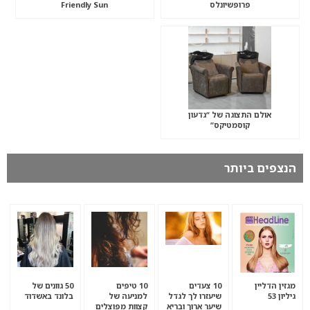
פרופשיונלס
Friendly Sun
אולם התצוגה של “גדעון
קוסמטיקס”
הנצפים ביותר
מגזין הדליין
10 צעדים
10 טיפים
50 גוונים של
גיליון 53
שיעזרו לך לגדל
למניעה של
בלונד באשדוד
שיער ארוך ובריא
קצוות מפוצלים