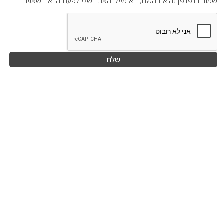
שמור בדפדפן זה את השם, האימייל והאתר שלי לפעם הבאה שאגיב.