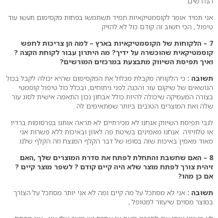
הנדרשים.
אני תמיד אומר לקוסמטיקאיות תמיד תשתמשו בפחות מקסימום תעשו עוד
טיפול , הכי חשוב זה קודם כול לא להזיק.
7 – הלקוחות של הקוסמטיקאיות בארץ – למה הן צריכות לחפש
קוסמטיקאית שהוכשרה על ידיך? מה היתרון עבור לקוחת הקצה ?
ואיך תפיסת השיווק מתבצעת במרכזים המורשים?
תשובה :
כי הלקוחה מקבלת מכלול את המקסימום שהיא יכולה לקבל בכול
הנושאים של שיקום עור והכנה לפני ניתוחים, ובכלל כול טיפול קוסמטי
בצורה המעמיקה שיכולה להיות כולל אבחון נכון התאמה אישית לסוג עור
שלה ואת המוצרים הטובים ביותר שמתאימים לה .
לגבי תפיסת השיווק אנחנו לא מכירתיים לא תראה אותנו בפרסומות ברדיו
או טלוויזיה אנחנו מאמינים בשיטת פה לאוזן ובאיכות ללא פשרות אני
מאוד מאמין באיכות שזה בסופו של דבר הקלף המנצח וזה הקלף שלנו.
8 – האם שחשבת והתחלת לפתח את סדרת המוצרים שלך ,האם
זיהית צורך לפתח מוצר שלא היה קיים קודם ? לשפר מוצר קיים ?
אם כן מהו?
תשובה :
אני לא מסתכל על מה קיים ומה לא אני יותר מסתכל על הצורך
במוצר מסוים שיעזור למטופל ,