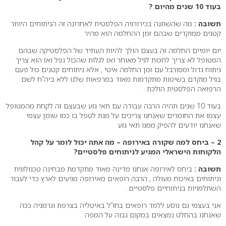
בעוד 10 שנים מהיום ?
תשובה :
מה שהשתנה בכירורגיה הפלסטית לאחרונה זה הניתוחים היותר
קטנים ממוקדים שבהם זמן ההחלמה הוא מהיר
יום יומיים החלמה זה בעצם הולך להיות העתיד של הפלסטיקה שבהם
המטופל לא צריך לחכות לגיל מאוחר ואז לגלות שהכול נפל ואז הוא צריך
ניתוח גדול ומסורבל עם זמן החלמה איטי , אלא ניתוחים קטנים כול פעם
בגיל מוקדם בשיטות מתקדמות מאוד במרפאות שלנו ללא ביה”ח לשם
הרפואה הפלסטית הולכת .
בעוד 10 שנים תהיה הרבה עבודה עם תאי גזע שבעצם זה לקחת מהמטופל
עצמו את החומרים שאנחנו צריכים על מנת לטפל בו כמו שומן עצמי
שאנחנו יודעים להפיק ממנו תאי גזע
2 – ביחס למה שקורה באירופה – מה אתה יכול לומר על קהל
הלקוחות הישראלי המגיע לניתוחים פלסטיים?
תשובה :
ביחס לאירופה אנחנו מדינה מאוד מתקדמת מבחינה טכנולוגית
וניתוחים באיכות מעולה , הרבה רופאים מאירופה מגיעים לארץ כדי לעבור
השתלמויות בניתוחיים פלסטיים .
אני בעצמי גם נוסע ללמד רופאים בחו”ל באיטליה בצרפת וגרמניה ככה
שאנחנו בהחלט נמצאים במקום גבוה על המפה .