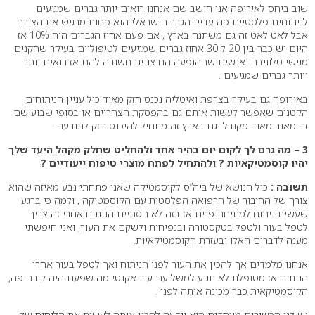
שוב ביחס לאירופה אני חושב שם אנחנו רואים יותר גברים שמגיעים
לניתוחים פלסטיים פה עדיין הגבר הישראלי הוא פחות מרגיש את הצורך
אבל לאט לאט זה גם משתנה בארץ , אם פעם אחוז הגברים היה 10% אז
היום יש כבר בין 20 ל 30 אחוז גברים שמגיעים לטיפוליים בעיקר שחקנים
מגישי טלוויזיה ואנשים שההופעה החיצונית חשובה להם אז רואים יותר
ויותר גברים שמגיעים .
באירופה גם בעיקר בצרפת ואיטליה נכנס חזק מאוד כול עניין הניתוחים
הקטנים שאפשר לעשות אותם גם בהפסקת הצהריים או בסופי שבוע שם
זה מאוד מאוד מקובל וגם בארץ זה מתחיל להיכנס חזק לתודעה .
3 – מה גרם לך לקום יום בהיר אחד ולהחליט שחלק מקהל היעד שלך
יהיו קוסמטיקאיות ? ולהתחיל לפתח מוצרי טיפוח ייעודיים ?
תשובה :
כול הנושא של ביה”ס לקוסמטיקה שאני פתחתי נבע מאיזה שהוא
צורך של החיבור של הרפואה הפלסטית עם הקוסמטיקה , ולמה כי ברגע
שעשית ניתוח למתיחת פנים אז בזה לא הסתיים הניתוח אחרי זה צריך
לטפל בעור ולטפל בטקסטורה ובנפיחות ולשקם את העור, ואני חיפשתי
מענה לדברים האלו ובעזרת הקוסמטיקאיות.
אנחנו מלמדים אך להכין את העור לפני הניתוח ואך לטפל בעור אחרי
הניתוח אז מטופלת לא תגיע למשל עם עור אקנטי מה שפעם היה קורה פה,
הקוסמטיקאית כבר מכינה אותה לפני .
יש לנו תכשירים מיוחדים היא יודעת להכין אותה לעשות את הליחוח של