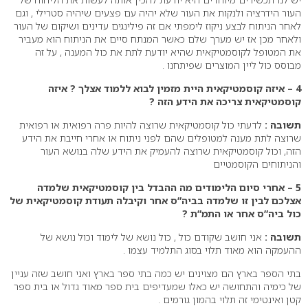
העור הידרציה ולנקות את העור שלא יהיה עם פצעים שיהיה סטרילי , וגם
לאחר הניתוח לבצע ניקוז לימפתי אם זה פילינגים עדינים ושיקום של העור
ולאחר מכן אז יש מערך שלם כאשר המנתח סיים את הניתוח הוא מעביר
את המטופל לקוסמטיקאית שהיא יודעת לתת את כול המענה , על זה
מבוסס כול ליין המוצרים שפיתחנו .
4 – איזה קוסמטיקאית היית מזמין לבוא ללמוד אצלך ? איזה
קוסמטיקאית צריכה את הידע הזה ?
תשובה :
לדעתי כול קוסמטיקאית שרוצה להיות פרה רפואית או רפואית
שרוצה לתת מענה למטופלים שהם לפני ניתוח או אחרי חייבת את הידע
הזה, וכול קוסמטיקאית שרוצה להעמיק את הידע שלה בנושא העור
והניתוחים הקוסמטיים
5 – אחרי סיום הלימודים מה ההבדל בין קוסמטיקאית שלמדה
אצלכם לבין זו שלמדה בביה”ס אחר וקיבלה תעודת קוסמטיקאית של
כול ביה”ס אחר או התמ”ת ?
תשובה :
אני חושב שקודם כול , כול נושא של לימוד וכול נושא של
ההעמקה הוא מאוד תלוי בסוג התלמיד עצמו .
בתי הספר בארץ הם מצוינים יש כמה בתי ספר בארץ ואני חושב שזה עניין
של כימיה והתחושה יש כאלו שמעדיפים בית ספר מאוד גדול או בית ספר
קטן ואינטימי זה תלוי בהמון גורמים .