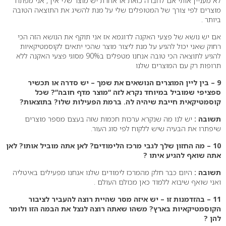
לא מעניין אותי אם לחברה כזאת או אחרת יש מוצר שלי אין , אני מפתח
מוצרים לפי צורך של המטופלים שלי על מנת להשיג את התוצאה הטובה
ביותר .
אם יש נושא של פצעי האקנה לדוגמא אז אני תוקף את הנושא הזה הכי
רחוק שאני יכול להגיע על מנת ליצור מוצר שהכי יתאים לקוסמטיקאיות
להגיע לתוצאה הכי טובה אנחנו מטפלים ב90% מסוגי פצעי האקנה ללא
תרופות רק עם המוצרים שלנו
9 – בין ליין המוצרים הנושאים את שמך – יש סדרה או תכשיר
ספציפי שמוביל במיוחד נקרא לזה “מוצר מדף חובה”? שכל
קוסמטיקאית חייבת שיהיה לה. ברמת הפעילות שלו? בתוצאות?
תשובה :
יש לנו מה שנקרא ערכות חכמות שזה בעצם מספר מוצרים
שיפתרו את הבעיה שיש ללקוח לפי סוג העור.
10 – מה החזון שלך לגבי מרכז הלימודים? לאן אתה מוביל אותו? לאן
אתה שואף להגיע איתו ?
תשובה :
היום כבר חלק מהמרכז לימודים שלנו אנחנו מפעילים באיטליה
ואני שואף שיבוא ללמוד כאן מכולם העולם .
11 – בהזדמנות זו – יש איזה מסר שהיית רוצה להעביר לציבור
הקוסמטיקאיות בארץ? משהו שאתה רוצה לנצל את הבמה הזו ולומר
להן ?