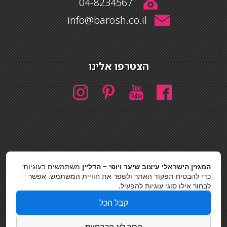
04-8234567
info@barosh.co.il
הצטרפו אלינו
חיפוש
המגזין הישראלי עיצוב שיער ויופי ~ הדליין
משתמשים בעוגיות
חיפוש
כדי להבטיח תפקוד האתר ולשפר את חוויית המשתמש. אפשר
לבחור אילו סוגי עוגיות להפעיל.
כסאות בר
קבל הכל
מדיניות פרטיות