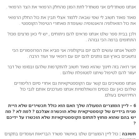
אנחנו משתדלים אני משתדל לתת המון מהחלק הרפואי את הצד הרפואי .
מאוד מאוד חשוב לי שמי שבאה ללמוד אצלי תבין את כול החלק הרפואי
את כול הזואולוגיה והאנטומיה שעומדת מאחורי הטיפול הקוסמטי .
ולכן בבית ספר שלנו אנחנו מראים להם ניתוחים , יש לי כאן מרצים מכול
התחומים ברמה הכי גבוהה .
למשל אנחנו עושים להם יום גניקולוגיה אני מביא את הפרופסורים הכי
נחשבים בארץ וגם נותנים להם יום עם רופאי עור ועוד הרבה .
אני רואה בזה חינוך שהוא מאוד חשוב להתקדמות שלהם ובסופו של דבר
יעזור להם לטיפול שיתנו למטופלת שלהם .
אנחנו ממשיכים גם קשר עם הקוסמטיקאיות גם אחרי סיום הלימודים
שלהם כאן עם כנסים והשתלמויות אנחנו מעדכנים אותם לגבי כול
החידושים בעולם.
6 – ליין המוצרים המעולה שלך האם הוא כולל תכשירים שלא היית
מניח בידיים של קוסמטיקאית שלא הוכשרה אצלכם ? למה לא ? מה
יש בהם שהוא מחוץ לתחום הקוסמטיקאיות שלא הוכשרו על ידיכם
?
תשובה :
כול ליין המוצרים שלנו באישור משרד הבריאות ועומדים בתקנים