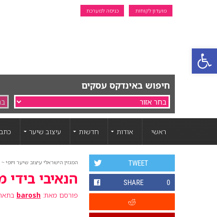
מועדון לקוחות
כניסה למערכת
פתח סרגל נגישות
חיפוש באינדקס עסקים
ראשי
אודות
חדשות
עיצוב שיער
כתבו
המגזין הישראלי עיצוב שיער ויופי ~ ה
TWEET
הנאיבי בידי מעצב ה
SHARE
0
פורסם מאת:
barosh
בתאריך: 25 ינ