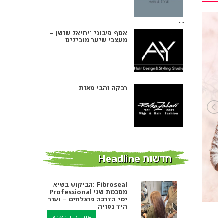
אסף סיבוני ויחיאל שושן –
מעצבי שיער מובילים
רבקה זהבי פאות
אבי ביטון – עיצוב שיער
חדשות Headline
הביקוש בשיא: Fibroseal
Professional מסכמת שני
אורטל אדרי עיצוב שיער
ימי הדרכה מוצלחים – ועוד
היד נטויה
אירועים בארץ