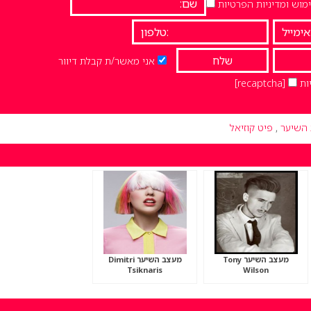
וש ומדיניות הפרטיות
אני מאשר/ת קבלת דיוור
ות
[recaptcha]
השיער
,
פיט קוזיאל
מעצב השיער Tony
מעצב השיער Dimitri
Tsiknaris
Wilson