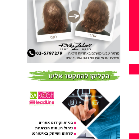
חדשות
צמידי שיער – המומחים
לצמידי שיער ברמת השרון
חדשות
פרוברי PROBERRY מוצרי
שיער מבוססי גוג’י ברי
חדש על המדף
הקליקו להתקשר אלינו
Fibroseal Professional
כובשת את השטח עם יום
הדרכה מוצלח נוסף
אירועים בארץ