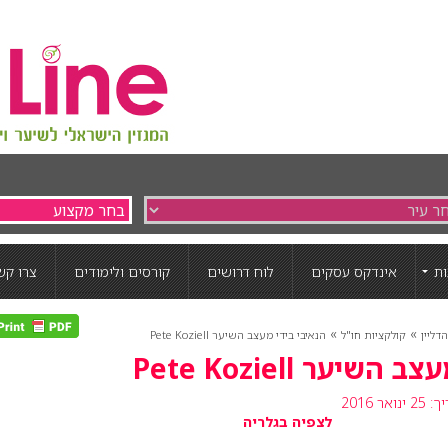
ת
אינדקס עסקים
לוח דרושים
קורסים ולימודים
צרו קש
»
»
דליין
קולקציות חו"ל
הנאיבי בידי מעצב השיער Pete Koziell
שיער Pete Koziell
ואר 2016
לצפיה בגלריה