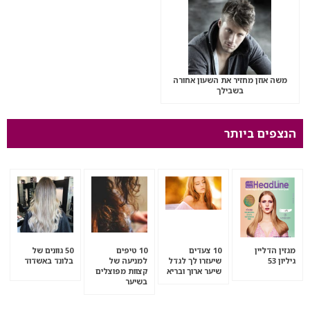
משה אוזן מחזיר את השעון אחורה
בשבילך
הנצפים ביותר
מגזין הדליין
10 צעדים
10 טיפים
50 גוונים של
גיליון 53
שיעזרו לך לגדל
למניעה של
בלונד באשדוד
שיער ארוך ובריא
קצוות מפוצלים
בשיער