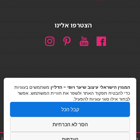
הצטרפו אלינו
חיפוש
המגזין הישראלי עיצוב שיער ויופי ~ הדליין
משתמשים בעוגיות
חיפוש
כדי להבטיח תפקוד האתר ולשפר את חוויית המשתמש. אפשר
לבחור אילו סוגי עוגיות להפעיל.
כסאות בר
קבל הכל
מדיניות פרטיות
הסר לא הכרחיות
תוספת שיער
|
נייל סטודיו
|
תוספות שיער
|
שפים פרטיים
|
קוסמטיקאית
|
העדפות