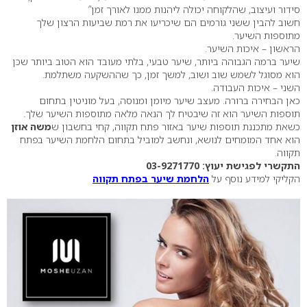
סידור ועיצוב, שהלקוחה יכולה ליהנות ממנו לאורך זמן”
חשוב להבין ששני גורמים הם שיכריעו את רמת שביעות הרצון שלך
מתוספות השיער.
הראשון – איכות השיער.
שיער ברמה הגבוהה ביותר, שיער טבעי, בלתי מעובד הוא הטוב ביותר שכן
הוא מסוגל לשמש שוב ושוב, למשך זמן, כך שההשקעה משתלמת.
השני – איכות העבודה.
כאן הבחירה ברורה. מעצב שיער מיומן ומנוסה, בעל מוניטין בתחום
תוספות השיער הוא זה שיבטיח לך הנאה מלאה מתוספות השיער שלך.
כשאת מתכננת תוספות שיער באזור פתח תקווה, קחי בחשבון ש
משה אוזן
הוא אחד המומחים לנושא, ונחשב למוביל בתחום הלחמת השיער בפתח
תקווה.
התקשרי לפגישת יעוץ: 03-9271770
הקליקי למידע נוסף על
הלחמת שיער בפתח תקווה